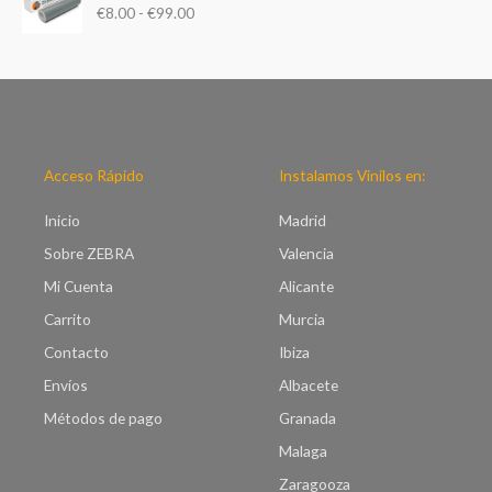
d
€
8.00
-
€
99.00
n
e
g
p
o
r
d
e
e
c
p
i
r
o
e
Acceso Rápido
Instalamos Vinilos en:
s
c
:
i
Inicio
Madrid
d
o
e
Sobre ZEBRA
Valencia
s
s
:
Mi Cuenta
Alicante
d
d
e
Carrito
Murcia
e
€
s
Contacto
Ibiza
7
d
.
Envíos
Albacete
e
0
€
Métodos de pago
Granada
0
8
h
Malaga
.
a
0
Zaragooza
s