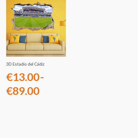
Rango
de
precios:
desde
€13.00
3D Estadio del Cádiz
hasta
€
13.00
-
€89.00
€
89.00