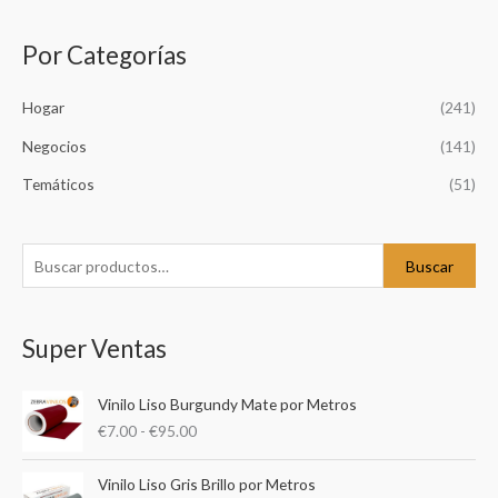
Por Categorías
B
u
Hogar
(241)
s
c
Negocios
(141)
a
Temáticos
(51)
r
p
o
Buscar
r
:
Super Ventas
R
Vinilo Liso Burgundy Mate por Metros
a
€
7.00
-
€
95.00
n
g
R
o
Vinilo Liso Gris Brillo por Metros
a