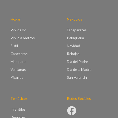
0
t
h
a
a
€
s
Hogar
Negocios
9
t
5
a
Vinilos 3d
Escaparates
.
€
0
Vinilo a Metros
Peluquería
9
0
9
Sutil
Navidad
.
Cabeceros
Rebajas
0
0
Mamparas
Día del Padre
Ventanas
Día de la Madre
Pizarras
San Valentín
Temáticos
Redes Sociales
Infantiles
Deportes