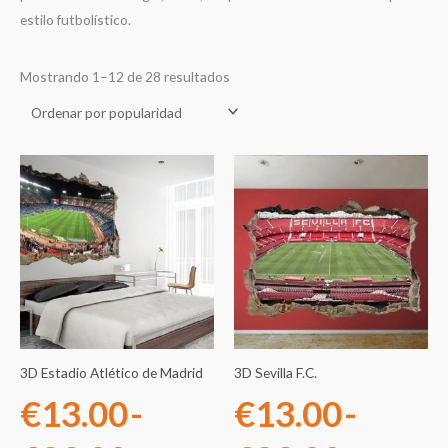
estilo futbolístico.
Mostrando 1–12 de 28 resultados
Rango
Rango
de
de
precios:
precios
desde
desde
€13.00
€13.0
3D Estadio Atlético de Madrid
3D Sevilla F.C.
hasta
hasta
€
13.00
-
€
13.00
-
€89.00
€89.0