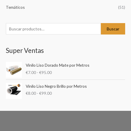
a
Temáticos
(51)
r
p
o
Buscar
r
:
Super Ventas
R
Vinilo Liso Dorado Mate por Metros
a
€
7.00
-
€
95.00
n
g
R
o
Vinilo Liso Negro Brillo por Metros
a
d
€
8.00
-
€
99.00
n
e
g
p
o
r
d
e
e
c
p
i
r