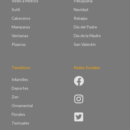
Vinilo a Metros
Peluquería
9
0
9
Sutil
Navidad
.
Cabeceros
Rebajas
0
0
Mamparas
Día del Padre
Ventanas
Día de la Madre
Pizarras
San Valentín
Temáticos
Redes Sociales
Infantiles
Deportes
Zen
Ornamental
Florales
Textuales