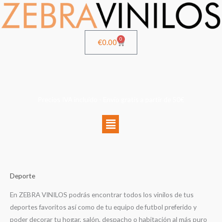
Ir
al
contenido
0
Cart
€
0.00
Precios IVA incluido - Envío gratis a partir de 50€
Menú
Ordenado
Deporte
por
popularidad
En ZEBRA VINILOS podrás encontrar todos los vinilos de tus
deportes favoritos así como de tu equipo de futbol preferido y
poder decorar tu hogar, salón, despacho o habitación al más puro