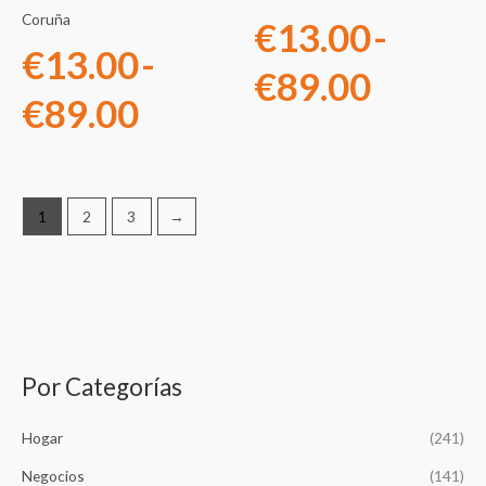
hasta
hasta
Coruña
€
13.00
-
€
13.00
-
€89.00
€89.0
€
89.00
€
89.00
1
2
3
→
Por Categorías
B
u
Hogar
(241)
s
c
Negocios
(141)