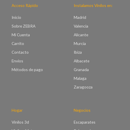
o
e
Acceso Rápido
Instalamos Vinilos en:
s
c
:
i
Inicio
Madrid
d
o
e
Sobre ZEBRA
Valencia
s
s
:
Mi Cuenta
Alicante
d
d
e
Carrito
Murcia
e
€
s
Contacto
Ibiza
7
d
.
Envíos
Albacete
e
0
€
Métodos de pago
Granada
0
8
h
Malaga
.
a
0
Zaragooza
s
0
t
h
a
a
€
s
Hogar
Negocios
9
t
5
a
Vinilos 3d
Escaparates
.
€
0