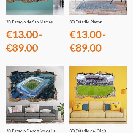
desde
desde
€13.00
€13.0
3D Estadio de San Mamés
3D Estadio Riazor
hasta
hasta
€
13.00
-
€
13.00
-
€89.00
€89.0
€
89.00
€
89.00
Rango
Rango
de
de
precios:
precios
desde
desde
€13.00
€13.0
3D Estadio Deportivo de La
3D Estadio del Cádiz