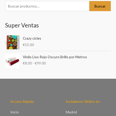
o
Buscar
r
:
Super Ventas
Crazy cicles
€
55.00
R
Vinilo Liso Rojo Oscuro Brillo por Metros
a
€
8.00
-
€
99.00
n
g
o
d
e
p
r
e
Acceso Rápido
Instalamos Vinilos en:
c
i
Inicio
Madrid