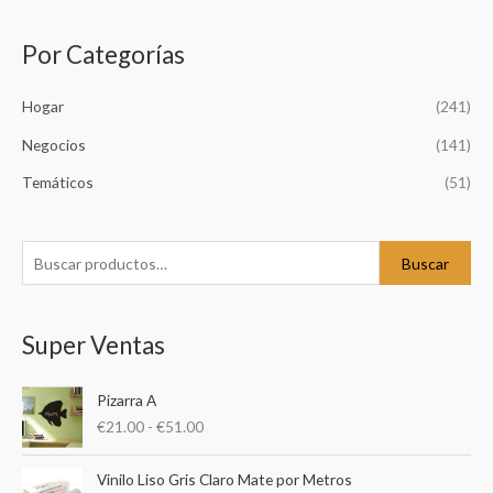
Por Categorías
B
u
Hogar
(241)
s
c
Negocios
(141)
a
Temáticos
(51)
r
p
o
Buscar
r
:
Super Ventas
R
Pizarra A
a
€
21.00
-
€
51.00
n
g
R
o
Vinilo Liso Gris Claro Mate por Metros
a