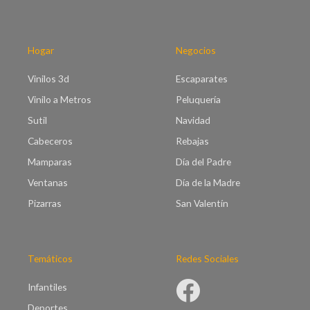
0
s
h
t
a
a
s
Hogar
Negocios
€
t
5
a
Vinilos 3d
Escaparates
1
€
.
Vinilo a Metros
Peluquería
9
0
5
Sutil
Navidad
0
.
Cabeceros
Rebajas
0
0
Mamparas
Día del Padre
Ventanas
Día de la Madre
Pizarras
San Valentín
Temáticos
Redes Sociales
Infantiles
Deportes