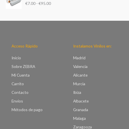
d
€
7.00
-
€
95.00
n
e
g
p
o
r
d
e
e
c
p
i
r
o
e
Acceso Rápido
Instalamos Vinilos en:
s
c
:
i
Inicio
Madrid
d
o
e
Sobre ZEBRA
Valencia
s
s
:
Mi Cuenta
Alicante
d
d
e
Carrito
Murcia
e
€
s
Contacto
Ibiza
2
d
1
Envíos
Albacete
e
.
€
Métodos de pago
Granada
0
7
0
Malaga
.
h
0
Zaragooza
a