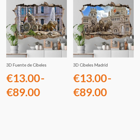
Rango
Rango
de
de
precios:
precios
desde
desde
€13.00
€13.0
3D Fuente de Cibeles
3D Cibeles Madrid
hasta
hasta
€
13.00
-
€
13.00
-
€89.00
€89.0
€
89.00
€
89.00