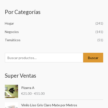
Por Categorías
B
u
Hogar
(241)
s
c
Negocios
(141)
a
Temáticos
(51)
r
p
o
Buscar
r
:
Super Ventas
R
Pizarra A
a
€
21.00
-
€
51.00
n
g
R
o
Vinilo Liso Gris Claro Mate por Metros
a