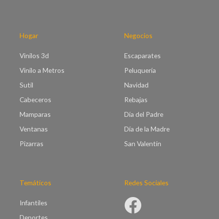
0
s
h
t
a
a
s
Hogar
Negocios
€
t
5
a
Vinilos 3d
Escaparates
1
€
.
Vinilo a Metros
Peluquería
9
0
5
Sutil
Navidad
0
.
Cabeceros
Rebajas
0
0
Mamparas
Día del Padre
Ventanas
Día de la Madre
Pizarras
San Valentín
Temáticos
Redes Sociales
Infantiles
Deportes