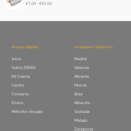
d
€
7.00
-
€
95.00
n
e
g
p
o
r
d
e
e
c
p
i
r
o
e
Acceso Rápido
Instalamos Vinilos en:
s
c
:
i
Inicio
Madrid
d
o
e
Sobre ZEBRA
Valencia
s
s
:
Mi Cuenta
Alicante
d
d
e
Carrito
Murcia
e
€
s
Contacto
Ibiza
2
d
1
Envíos
Albacete
e
.
€
Métodos de pago
Granada
0
7
0
Malaga
.
h
0
Zaragooza
a