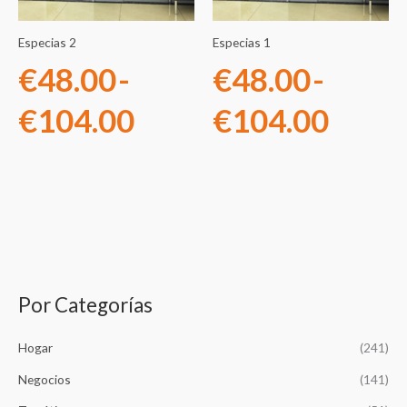
€48.00
€48.
Especias 2
Especias 1
hasta
hasta
€
48.00
-
€
48.00
-
€104.00
€104
€
104.00
€
104.00
Por Categorías
B
u
Hogar
(241)
s
c
Negocios
(141)
a