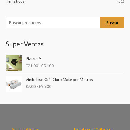
Temáticos
(51)
r
p
o
Buscar
r
:
Super Ventas
R
Pizarra A
a
€
21.00
-
€
51.00
n
g
R
o
Vinilo Liso Gris Claro Mate por Metros
a
d
€
7.00
-
€
95.00
n
e
g
p
o
r
d
e
e
c
p
i
r
o
e
Acceso Rápido
Instalamos Vinilos en: