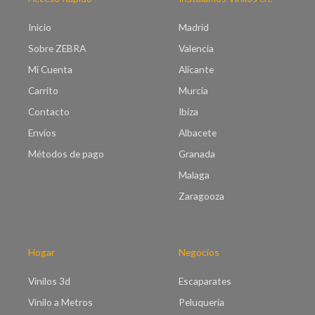
s
c
:
i
Inicio
Madrid
d
o
e
Sobre ZEBRA
Valencia
s
s
:
Mi Cuenta
Alicante
d
d
e
Carrito
Murcia
e
€
s
Contacto
Ibiza
2
d
1
Envíos
Albacete
e
.
€
Métodos de pago
Granada
0
7
0
Malaga
.
h
0
Zaragooza
a
0
s
h
t
a
a
s
Hogar
Negocios
€
t
5
a
Vinilos 3d
Escaparates
1
€
.
Vinilo a Metros
Peluquería
9
0