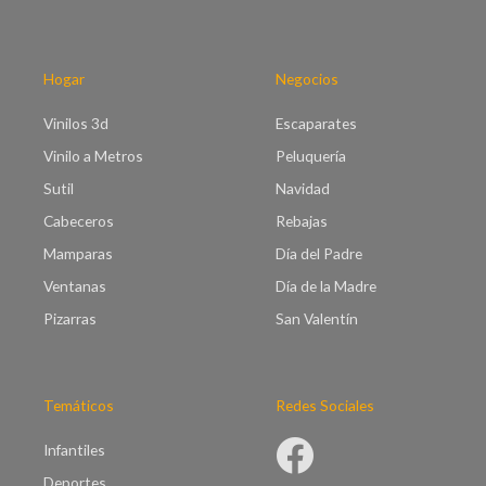
0
t
h
a
a
€
s
Hogar
Negocios
9
t
5
a
Vinilos 3d
Escaparates
.
€
0
Vinilo a Metros
Peluquería
9
0
9
Sutil
Navidad
.
Cabeceros
Rebajas
0
0
Mamparas
Día del Padre
Ventanas
Día de la Madre
Pizarras
San Valentín
Temáticos
Redes Sociales
Infantiles
Deportes