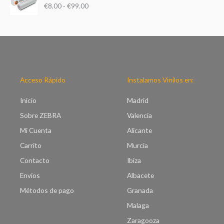
d
€
8.00
-
€
99.00
n
e
g
p
o
r
d
e
e
c
p
i
r
o
e
Acceso Rápido
Instalamos Vinilos en:
s
c
:
i
Inicio
Madrid
d
o
e
Sobre ZEBRA
Valencia
s
s
:
Mi Cuenta
Alicante
d
d
e
Carrito
Murcia
e
€
s
Contacto
Ibiza
7
d
.
Envíos
Albacete
e
0
€
Métodos de pago
Granada
0
8
h
Malaga
.
a
0
Zaragooza
s