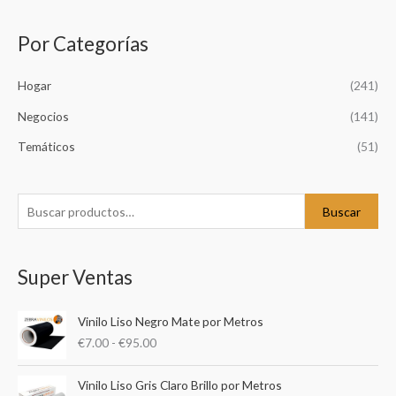
Por Categorías
B
u
Hogar
(241)
s
c
Negocios
(141)
a
Temáticos
(51)
r
p
o
Buscar
r
:
Super Ventas
R
Vinilo Liso Negro Mate por Metros
a
€
7.00
-
€
95.00
n
g
R
o
Vinilo Liso Gris Claro Brillo por Metros
a