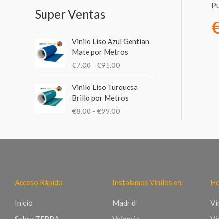
:
Pu
Super Ventas
R
Vinilo Liso Azul Gentian
a
Mate por Metros
n
€
7.00
-
€
95.00
g
o
R
Vinilo Liso Turquesa
d
a
Brillo por Metros
e
n
€
8.00
-
€
99.00
p
g
r
o
e
d
c
e
i
p
o
r
s
e
Acceso Rápido
Instalamos Vinilos en:
Ho
:
c
d
i
Inicio
Madrid
Vi
e
o
Sobre ZEBRA
Valencia
Vi