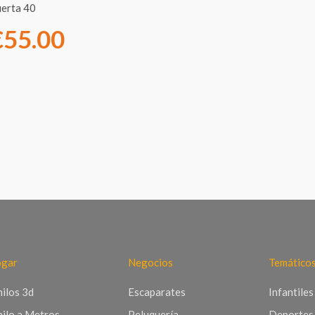
erta 40
€
55.00
gar
Negocios
Temático
nilos 3d
Escaparates
Infantiles
nilo a Metros
Peluquería
Deportes