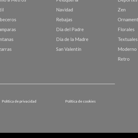
il
Navidad
Zen
beceros
Rebajas
Ornament
mparas
Día del Padre
Florales
ntanas
Día de la Madre
Textuales
zarras
San Valentín
Moderno
Retro
Política de privacidad
Política de cookies