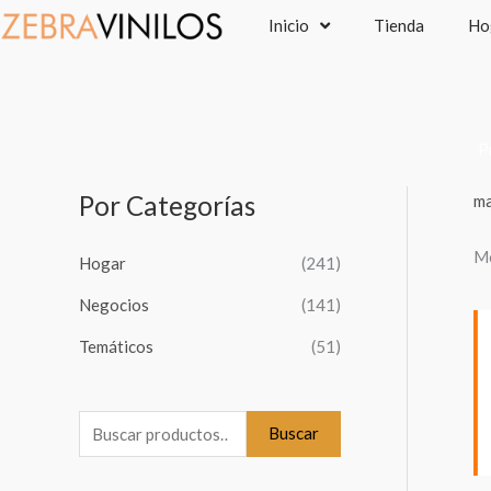
Ir
Inicio
Tienda
Ho
al
contenido
P
Por Categorías
ma
B
u
Mo
Hogar
(241)
s
c
Negocios
(141)
a
Temáticos
(51)
r
p
o
Buscar
r