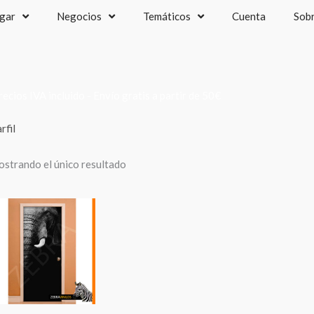
gar
Negocios
Temáticos
Cuenta
Sob
recios IVA incluido - Envío gratis a partir de 50€
rfil
strando el único resultado