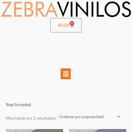
Ir
al
contenido
0
Cart
€
0.00
Precios IVA incluido - Envío gratis a partir de 50€
Menú
Ordenado
Real Sociedad
por
popularidad
Mostrando los 2 resultados