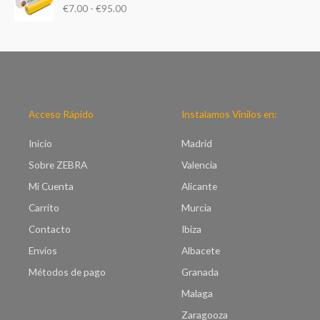
d
€
7.00
-
€
95.00
n
e
g
p
o
r
d
e
e
c
p
i
r
o
e
Acceso Rápido
Instalamos Vinilos en:
s
c
:
i
Inicio
Madrid
d
o
e
Sobre ZEBRA
Valencia
s
s
:
Mi Cuenta
Alicante
d
d
e
Carrito
Murcia
e
€
s
Contacto
Ibiza
2
d
2
Envíos
Albacete
e
.
€
Métodos de pago
Granada
0
7
0
Malaga
.
h
0
Zaragooza
a