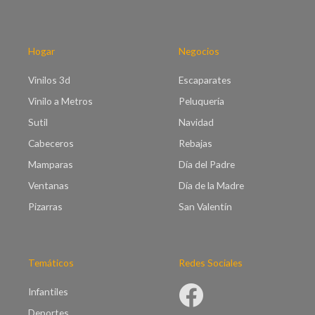
0
s
h
t
a
a
s
Hogar
Negocios
€
t
9
a
Vinilos 3d
Escaparates
1
€
.
Vinilo a Metros
Peluquería
9
0
5
Sutil
Navidad
0
.
Cabeceros
Rebajas
0
0
Mamparas
Día del Padre
Ventanas
Día de la Madre
Pizarras
San Valentín
Temáticos
Redes Sociales
Infantiles
Deportes