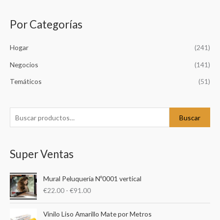
Por Categorías
B
u
Hogar
(241)
s
c
Negocios
(141)
a
Temáticos
(51)
r
p
o
Buscar
r
:
Super Ventas
R
Mural Peluquería Nº0001 vertical
a
€
22.00
-
€
91.00
n
g
R
o
Vinilo Liso Amarillo Mate por Metros
a