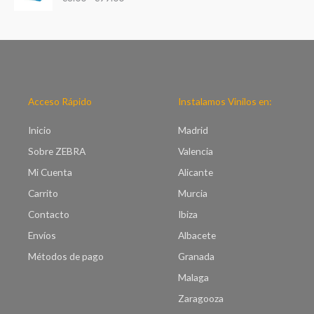
n
e
g
p
o
r
d
e
e
c
p
i
r
o
e
Acceso Rápido
Instalamos Vinilos en:
s
c
:
i
Inicio
Madrid
d
o
e
Sobre ZEBRA
Valencia
s
s
:
Mi Cuenta
Alicante
d
d
e
Carrito
Murcia
e
€
s
Contacto
Ibiza
7
d
.
Envíos
Albacete
e
0
€
Métodos de pago
Granada
0
8
h
Malaga
.
a
0
Zaragooza
s
0