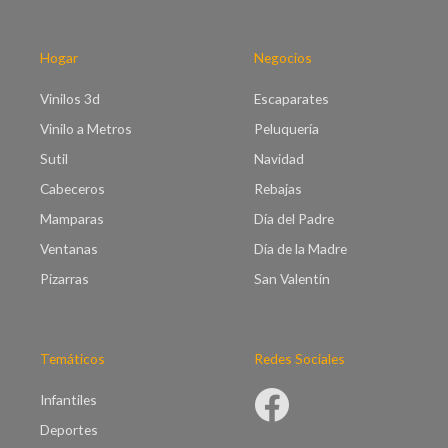
t
h
a
a
€
s
Hogar
Negocios
9
t
5
a
Vinilos 3d
Escaparates
.
€
0
Vinilo a Metros
Peluquería
9
0
9
Sutil
Navidad
.
Cabeceros
Rebajas
0
0
Mamparas
Día del Padre
Ventanas
Día de la Madre
Pizarras
San Valentín
Temáticos
Redes Sociales
Infantiles
Deportes