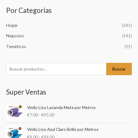
Por Categorías
B
u
Hogar
(241)
s
c
Negocios
(141)
a
Temáticos
(51)
r
p
o
Buscar
r
:
Super Ventas
R
Vinilo Liso Lavanda Mate por Metros
a
€
7.00
-
€
95.00
n
g
R
o
Vinilo Liso Azul Claro Brillo por Metros
a
d
€
8.00
-
€
99.00