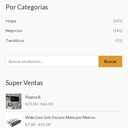
Por Categorías
B
u
Hogar
(241)
s
c
Negocios
(141)
a
Temáticos
(51)
r
p
o
Buscar
r
:
Super Ventas
R
Pizarra B
a
€
23.00
-
€
66.00
n
g
R
o
Vinilo Liso Gris Oscuro Mate por Metros
a
d
€
7.00
-
€
95.00
n