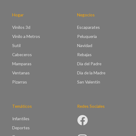
h
t
a
a
s
Hogar
Negocios
€
t
6
a
Vinilos 3d
Escaparates
6
€
.
Vinilo a Metros
Peluquería
9
0
5
Sutil
Navidad
0
.
Cabeceros
Rebajas
0
0
Mamparas
Día del Padre
Ventanas
Día de la Madre
Pizarras
San Valentín
Temáticos
Redes Sociales
Infantiles
Deportes