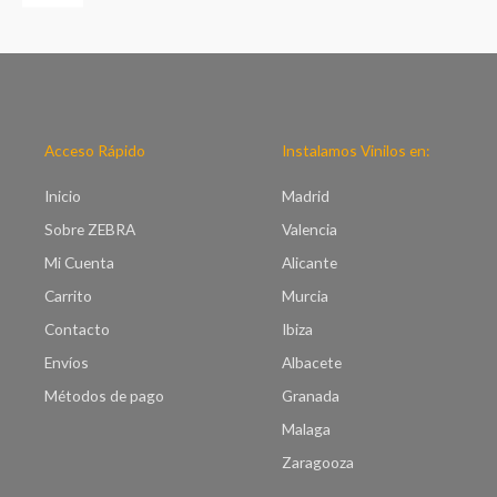
e
g
p
o
r
d
e
e
c
p
i
r
o
e
Acceso Rápido
Instalamos Vinilos en:
s
c
:
i
Inicio
Madrid
d
o
e
Sobre ZEBRA
Valencia
s
s
:
Mi Cuenta
Alicante
d
d
e
Carrito
Murcia
e
€
s
Contacto
Ibiza
2
d
3
Envíos
Albacete
e
.
€
Métodos de pago
Granada
0
7
0
Malaga
.
h
0
Zaragooza
a
0
s