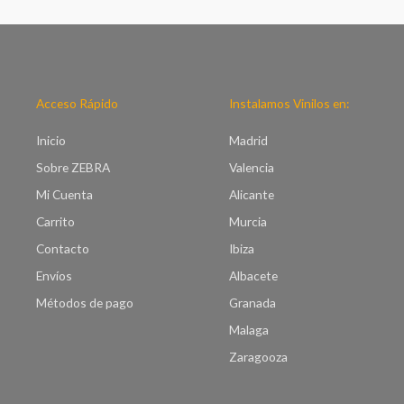
p
o
r
d
e
e
c
p
i
r
o
e
Acceso Rápido
Instalamos Vinilos en:
s
c
:
i
Inicio
Madrid
d
o
e
Sobre ZEBRA
Valencia
s
s
:
Mi Cuenta
Alicante
d
d
e
Carrito
Murcia
e
€
s
Contacto
Ibiza
7
d
.
Envíos
Albacete
e
0
€
Métodos de pago
Granada
0
8
h
Malaga
.
a
0
Zaragooza
s
0
t
h
a