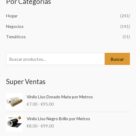
Por Categorías
B
u
Hogar
(241)
s
c
Negocios
(141)
a
Temáticos
(51)
r
p
o
Buscar
r
:
Super Ventas
R
Vinilo Liso Dorado Mate por Metros
a
€
7.00
-
€
95.00
n
g
R
o
Vinilo Liso Negro Brillo por Metros
a
d
€
8.00
-
€
99.00
n
e
g