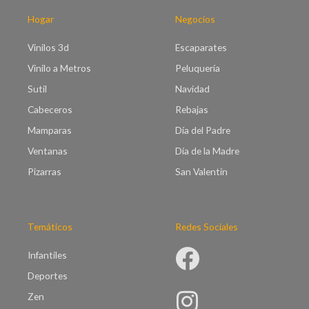
a
€
s
Hogar
Negocios
9
t
5
a
Vinilos 3d
Escaparates
.
€
0
Vinilo a Metros
Peluquería
9
0
9
Sutil
Navidad
.
Cabeceros
Rebajas
0
0
Mamparas
Día del Padre
Ventanas
Día de la Madre
Pizarras
San Valentín
Temáticos
Redes Sociales
Infantiles
Deportes
Zen