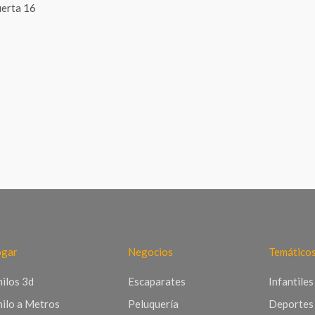
erta 16
gar
Negocios
Temático
nilos 3d
Escaparates
Infantiles
nilo a Metros
Peluquería
Deportes