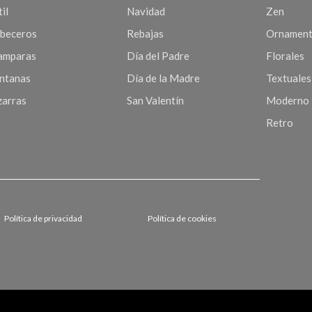
il
Navidad
Zen
beceros
Rebajas
Ornament
mparas
Día del Padre
Florales
ntanas
Día de la Madre
Textuales
zarras
San Valentín
Moderno
Retro
Política de privacidad
Política de cookies