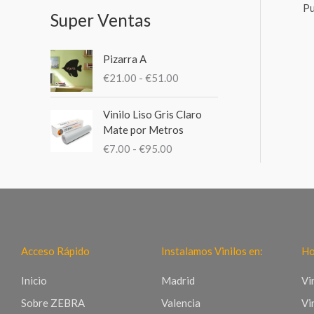
:
Pu
Super Ventas
R
Pizarra A
a
€
21.00
-
€
51.00
n
g
R
o
Vinilo Liso Gris Claro
a
d
Mate por Metros
n
e
€
7.00
-
€
95.00
g
p
o
r
d
e
e
c
p
i
r
o
e
Acceso Rápido
Instalamos Vinilos en:
Ho
s
c
:
i
Inicio
Madrid
Vi
d
o
e
Sobre ZEBRA
Valencia
Vi
s