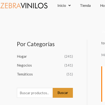
Ir
Inicio
Tienda
Ho
al
contenido
P
Por Categorías
to
B
u
Mo
Hogar
(241)
s
c
Negocios
(141)
a
Temáticos
(51)
r
p
o
Buscar
r