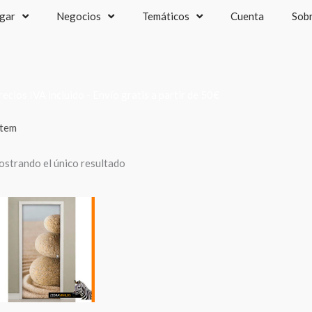
gar
Negocios
Temáticos
Cuenta
Sob
recios IVA incluido - Envío gratis a partir de 50€
tem
strando el único resultado