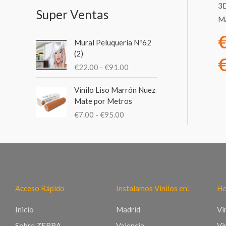
:
3D
Super Ventas
Ma
R
Mural Peluquería Nº62
a
(2)
n
€
22.00
-
€
91.00
g
o
R
Vinilo Liso Marrón Nuez
d
a
Mate por Metros
e
n
€
7.00
-
€
95.00
p
g
r
o
e
d
c
e
i
p
o
r
s
e
Acceso Rápido
Instalamos Vinilos en:
Ho
:
c
d
i
Inicio
Madrid
Vi
e
o
Sobre ZEBRA
Valencia
Vi