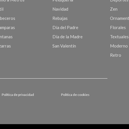
il
Navidad
Zen
beceros
Rebajas
Ornament
mparas
Día del Padre
Florales
ntanas
Día de la Madre
Textuales
zarras
San Valentín
Moderno
Retro
Política de privacidad
Política de cookies