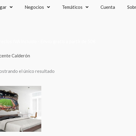
gar
Negocios
Temáticos
Cuenta
Sob
recios IVA incluido - Envío gratis a partir de 50€
cente Calderón
strando el único resultado
Rango
de
precios:
desde