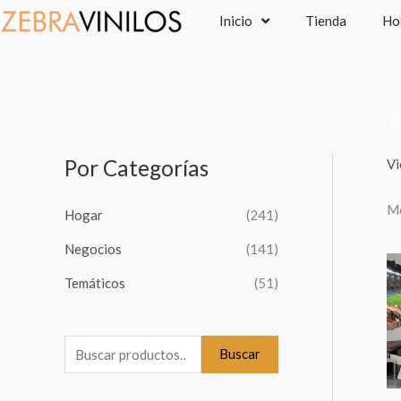
Ir
Inicio
Tienda
Ho
al
contenido
P
Por Categorías
Vi
B
u
Mo
Hogar
(241)
s
c
Negocios
(141)
a
Temáticos
(51)
r
p
o
Buscar
r