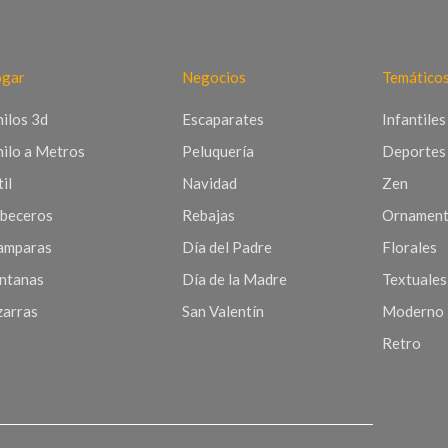
gar
Negocios
Temático
nilos 3d
Escaparates
Infantiles
nilo a Metros
Peluquería
Deportes
il
Navidad
Zen
beceros
Rebajas
Ornament
mparas
Día del Padre
Florales
ntanas
Día de la Madre
Textuales
zarras
San Valentín
Moderno
Retro