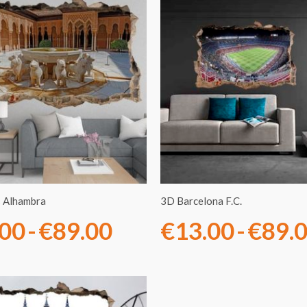
Rango
de
precios:
desde
€13.00
hasta
€89.00
 Alhambra
3D Barcelona F.C.
.00
-
€
89.00
€
13.00
-
€
89.
Rango