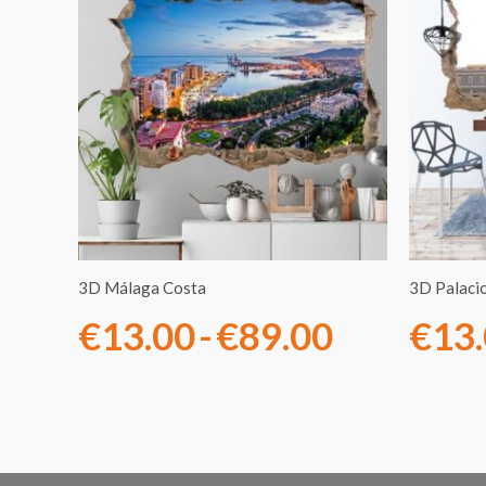
de
precios:
desde
€13.00
hasta
€89.00
3D Málaga Costa
3D Palacio
€
13.00
-
€
89.00
€
13