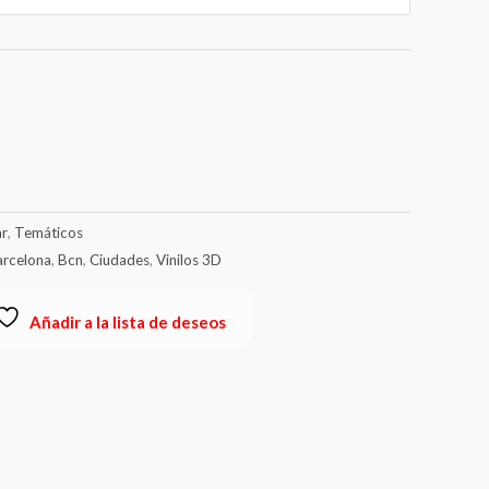
€13.00
hasta
€89.00
r
,
Temáticos
arcelona
,
Bcn
,
Ciudades
,
Vinilos 3D
Añadir a la lista de deseos