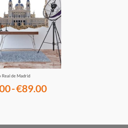
de
precios:
desde
€13.00
hasta
€89.00
 Real de Madrid
.00
-
€
89.00