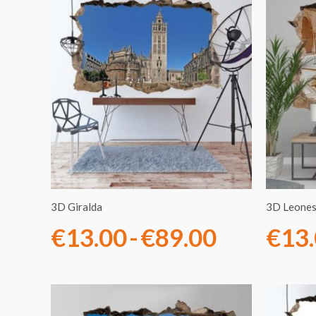
Rango
de
precios:
desde
€13.00
hasta
€89.00
3D Giralda
3D Leones
€
13.00
-
€
89.00
€
13
Rango