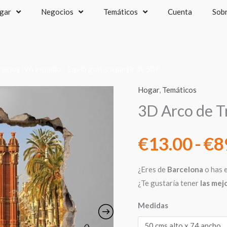
gar
Negocios
Temáticos
Cuenta
Sob
recios IVA incluido - Envío gratis a partir de 50€
Hogar
,
Temáticos
3D Arco de T
€
13.00
-
€
8
¿Eres de
Barcelona
o has e
¿Te gustaría tener
las mej
Medidas