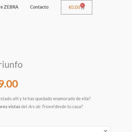
0
re ZEBRA
Contacto
Cart
€
0.00
Rango
riunfo
de
9.00
precios:
stado allí y te has quedado enamorado de ella?
ores vistas
del
Arc de Triomf
desde tu casa?
desde