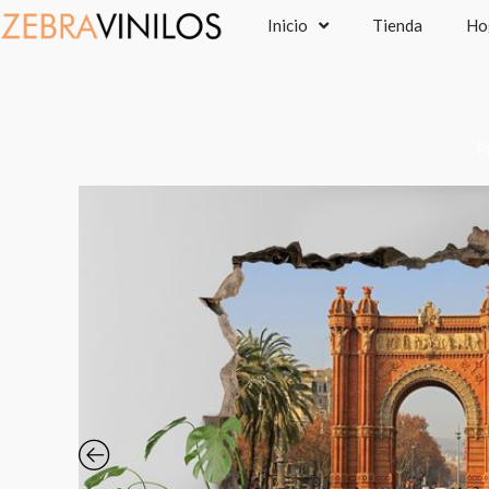
Ir
Inicio
Tienda
Ho
al
contenido
P