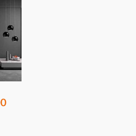
Rango
de
precios:
desde
€13.00
hasta
€89.00
00