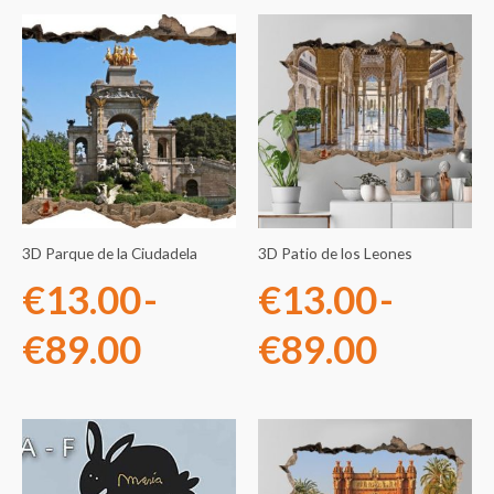
Rango
Rango
de
de
precios:
precios
desde
desde
€13.00
€13.0
3D Parque de la Ciudadela
3D Patio de los Leones
hasta
hasta
€
13.00
-
€
13.00
-
€89.00
€89.0
€
89.00
€
89.00
Rango
Rango
de
de