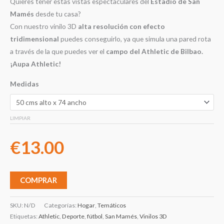
Quieres tener estas vistas espectaculares del
Estadio de San
Mamés
desde tu casa?
Con nuestro vinilo 3D
alta resolución con efecto
tridimensional
puedes conseguirlo, ya que simula una pared rota
a través de la que puedes ver el
campo del Athletic de Bilbao.
¡Aupa Athletic!
Medidas
LIMPIAR
€
13.00
COMPRAR
SKU:
N/D
Categorías:
Hogar
,
Temáticos
Etiquetas:
Athletic
,
Deporte
,
fútbol
,
San Mamés
,
Vinilos 3D