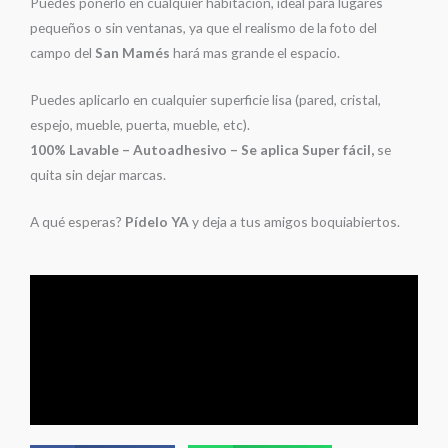
Puedes ponerlo en cualquier habitación, ideal para lugares
pequeños o sin ventanas, ya que el realismo de la foto del
campo del
San Mamés
hará mas grande el espacio.
Puedes aplicarlo en cualquier superficie lisa (pared, cristal,
espejo, mueble, puerta, mueble, etc).
100% Lavable – Autoadhesivo – Se aplica Super fácil,
se
quita sin dejar marcas.
A qué esperas?
Pídelo YA
y deja a tus amigos boquiabiertos.