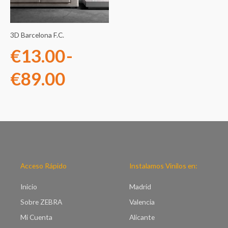
desde
€13.00
3D Barcelona F.C.
hasta
€
13.00
-
€89.00
€
89.00
Acceso Rápido
Instalamos Vinilos en:
Inicio
Madrid
Sobre ZEBRA
Valencia
Mi Cuenta
Alicante