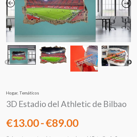
precios:
desde
€13.00
hasta
€89.00
Hogar
,
Temáticos
3D Estadio del Athletic de Bilbao
€
13.00
-
€
89.00