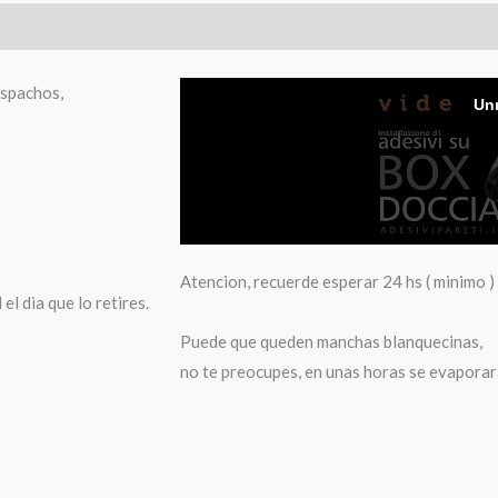
espachos,
Atencion, recuerde esperar 24 hs ( minimo ) 
el dia que lo retires.
Puede que queden manchas blanquecinas,
no te preocupes, en unas horas se evapora