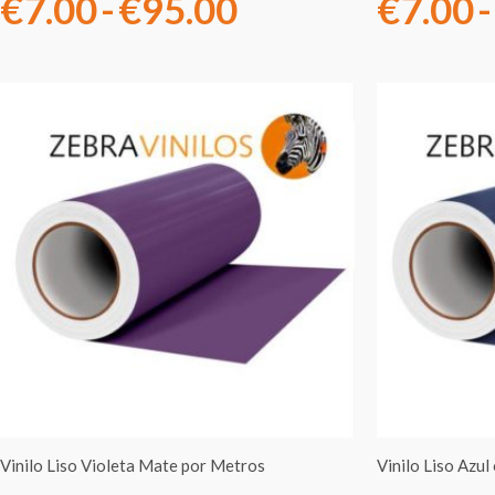
€
7.00
-
€
95.00
€
7.00
-
Rango
de
precios:
desde
€7.00
hasta
€95.00
Vinilo Liso Violeta Mate por Metros
Vinilo Liso Azu