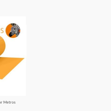
Rango
de
precios:
desde
€7.00
hasta
€95.00
por Metros