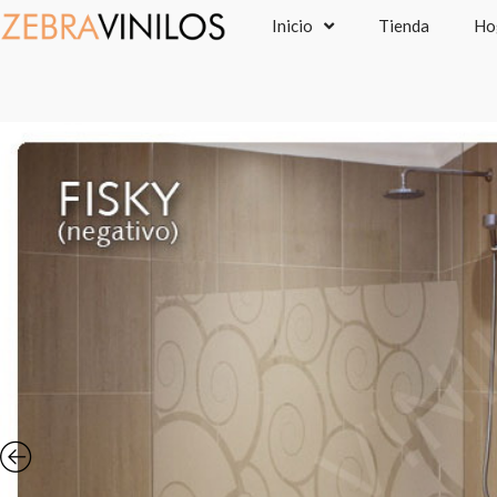
Ir
Inicio
Tienda
Ho
al
contenido
P