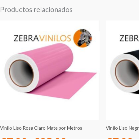
Productos relacionados
Rango
de
precios:
desde
€7.00
hasta
€95.00
Vinilo Liso Rosa Claro Mate por Metros
Vinilo Liso Neg