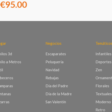
€
95.00
gar
Negocios
Temático
nilos 3d
Escaparates
Infantiles
nilo a Metros
Peluquería
Deportes
il
Navidad
Zen
beceros
Rebajas
Ornament
mparas
Día del Padre
Florales
ntanas
Día de la Madre
Textuales
zarras
San Valentín
Moderno
Retro