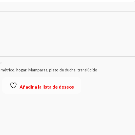
hasta
€84.00
r
ométrico
,
hogar
,
Mamparas
,
plato de ducha
,
translúcido
Añadir a la lista de deseos