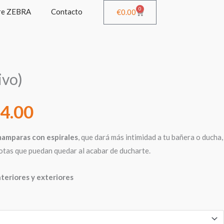
0
re ZEBRA
Contacto
Cart
€
0.00
Rango
ivo)
de
4.00
precios:
mamparas con espirales
, que dará más intimidad a tu bañera o ducha,
gotas que puedan quedar al acabar de ducharte.
desde
nteriores y exteriores
€51.00