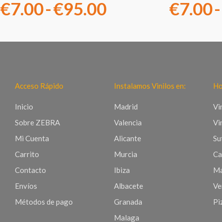
€
7.00
-
€
95.00
€
7.00
-
Acceso Rápido
Instalamos Vinilos en:
Ho
Inicio
Madrid
Vi
Sobre ZEBRA
Valencia
Vi
Mi Cuenta
Alicante
Sut
Carrito
Murcia
Ca
Contacto
Ibiza
Ma
Envíos
Albacete
Ve
Métodos de pago
Granada
Pi
Malaga