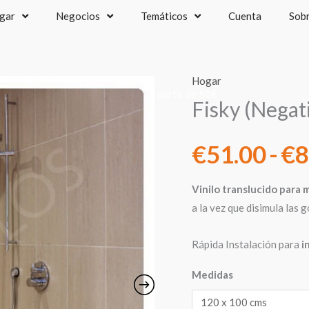
gar
Negocios
Temáticos
Cuenta
Sob
Hogar
recios IVA incluido - Envío gratis a partir de 50€
Fisky (Negat
€
51.00
-
€
8
Vinilo translucido para 
a la vez que disimula las 
Rápida Instalación para
i
Medidas