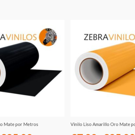
Rango
de
precios:
desde
€7.00
hasta
€95.00
ro Mate por Metros
Vinilo Liso Amarillo Oro Mate 