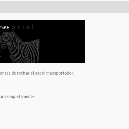
antes de retirar el papel transportador.
rán completamente.