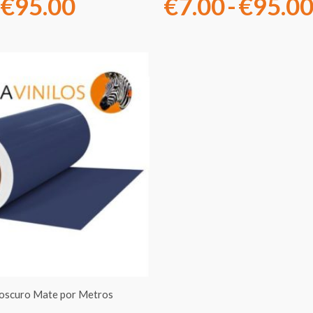
€
95.00
€
7.00
-
€
95.0
Rango
de
precios:
desde
€7.00
hasta
€95.00
l oscuro Mate por Metros