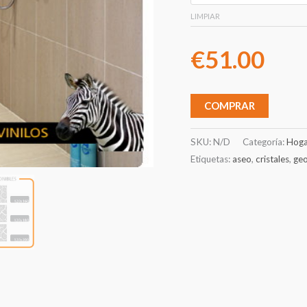
LIMPIAR
€
51.00
COMPRAR
SKU:
N/D
Categoría:
Hoga
Etiquetas:
aseo
,
cristales
,
ge