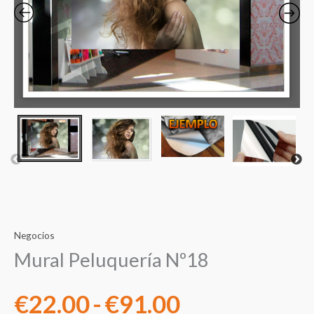
precios:
desde
€22.00
hasta
€91.00
Negocios
Mural Peluquería Nº18
€
22.00
-
€
91.00