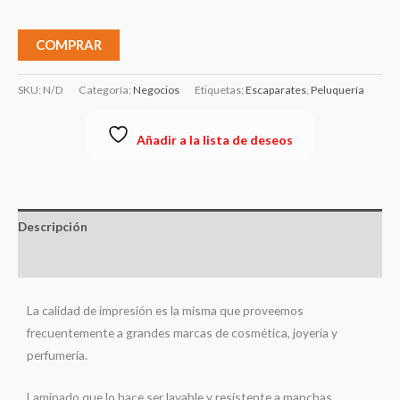
COMPRAR
SKU:
N/D
Categoría:
Negocios
Etiquetas:
Escaparates
,
Peluquería
Añadir a la lista de deseos
Descripción
Información adicional
La calidad de impresión es la misma que proveemos
frecuentemente a grandes marcas de cosmética, joyería y
perfumería.
Laminado que lo hace ser lavable y resistente a manchas