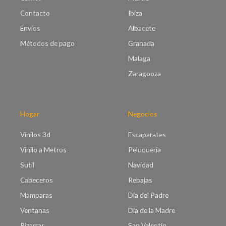
Contacto
Ibiza
Envíos
Albacete
Métodos de pago
Granada
Malaga
Zaragooza
Hogar
Negocios
Vinilos 3d
Escaparates
Vinilo a Metros
Peluquería
Sutil
Navidad
Cabeceros
Rebajas
Mamparas
Día del Padre
Ventanas
Día de la Madre
Pizarras
San Valentín