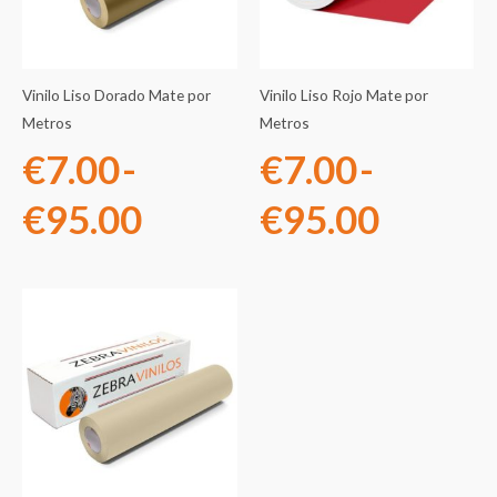
desde
desde
€7.00
€7.00
Vinilo Liso Dorado Mate por
Vinilo Liso Rojo Mate por
hasta
hasta
Metros
Metros
€
7.00
-
€
7.00
-
€95.00
€95.0
€
95.00
€
95.00
Rango
de
precios:
desde