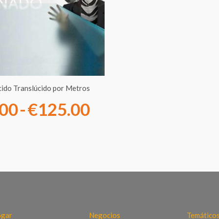
desde
€10.00
hasta
€125.00
ácido Translúcido por Metros
.00
-
€
125.00
gar
Negocios
Temático