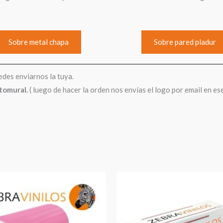
Sobre metal chapa
Sobre pared pladur
edes enviarnos la tuya.
otomural.
( luego de hacer la orden nos envías el logo por email en es
Rango
de