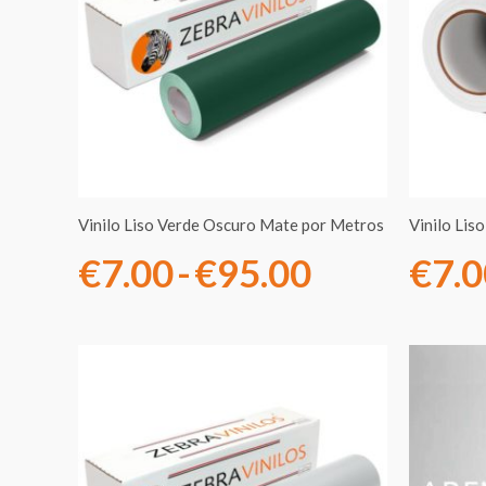
precios:
desde
€7.00
hasta
€95.00
Vinilo Liso Verde Oscuro Mate por Metros
Vinilo Lis
€
7.00
-
€
95.00
€
7.
Rango
de
precios: