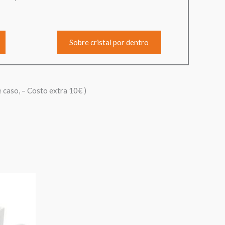
Sobre cristal por dentro
e caso, – Costo extra 10€ )
Rango
de