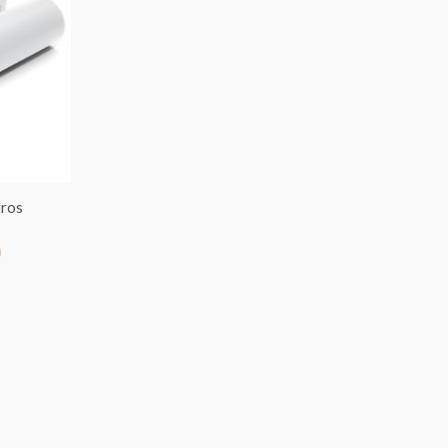
precios:
desde
€7.00
hasta
€95.00
tros
0