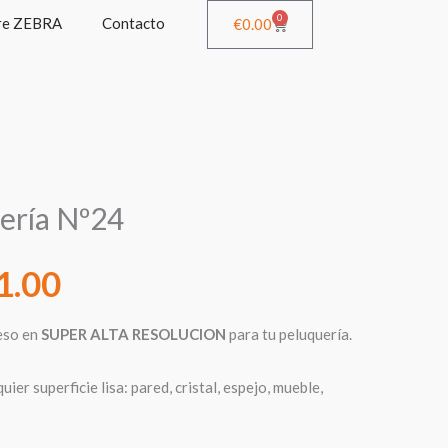
0
re ZEBRA
Contacto
Cart
€
0.00
Rango
ería Nº24
de
1.00
precios:
eso en
SUPER ALTA RESOLUCION
para tu peluquería.
desde
ier superficie lisa: pared, cristal, espejo, mueble,