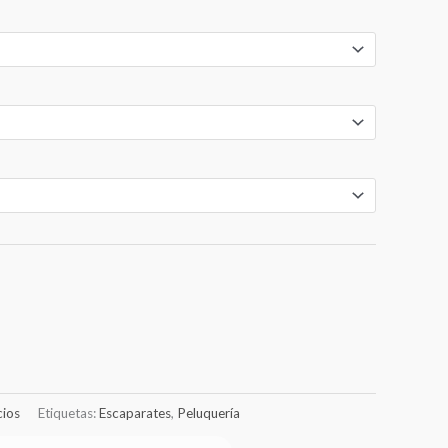
€22.00
hasta
€91.00
ios
Etiquetas:
Escaparates
,
Peluquería