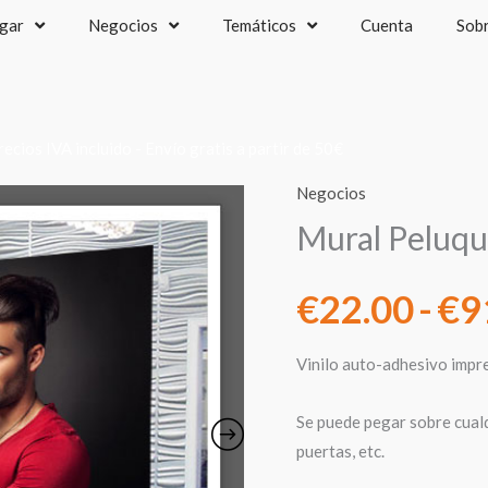
gar
Negocios
Temáticos
Cuenta
Sob
recios IVA incluido - Envío gratis a partir de 50€
Negocios
Mural Peluqu
€
22.00
-
€
9
Vinilo auto-adhesivo impr
Se puede pegar sobre cualqu
puertas, etc.