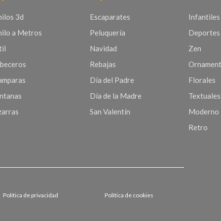
nilos 3d
Escaparates
Infantiles
nilo a Metros
Peluquería
Deportes
il
Navidad
Zen
beceros
Rebajas
Ornament
mparas
Día del Padre
Florales
ntanas
Día de la Madre
Textuales
zarras
San Valentín
Moderno
Retro
Política de privacidad
Política de cookies