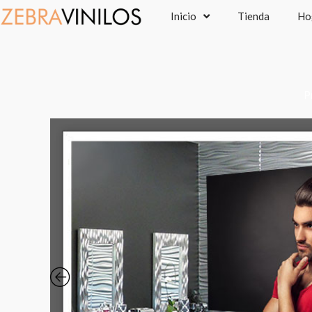
Ir
Inicio
Tienda
Ho
al
contenido
P