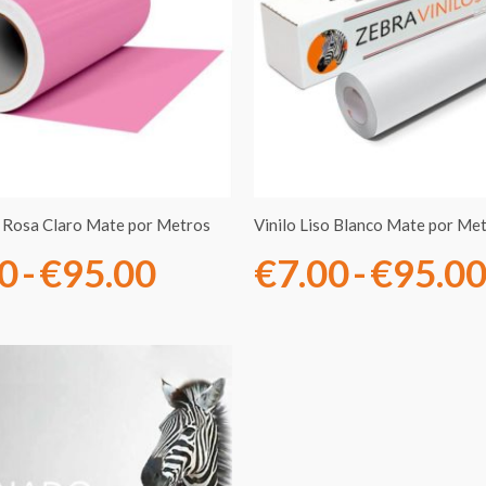
precios:
desde
€7.00
hasta
€95.00
o Rosa Claro Mate por Metros
Vinilo Liso Blanco Mate por Me
00
-
€
95.00
€
7.00
-
€
95.0
Rango
de
precios: