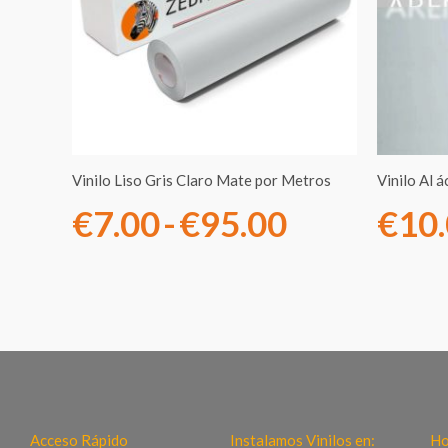
desde
€7.00
hasta
€95.00
Vinilo Liso Gris Claro Mate por Metros
Vinilo Al 
€
7.00
-
€
95.00
€
10
Acceso Rápido
Instalamos Vinilos en:
Ho