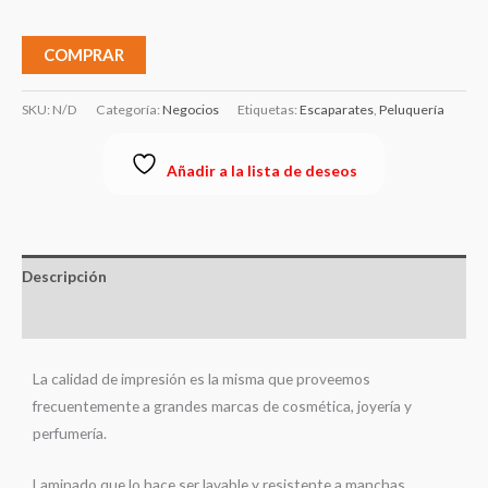
COMPRAR
SKU:
N/D
Categoría:
Negocios
Etiquetas:
Escaparates
,
Peluquería
Añadir a la lista de deseos
Descripción
Información adicional
La calidad de impresión es la misma que proveemos
frecuentemente a grandes marcas de cosmética, joyería y
perfumería.
Laminado que lo hace ser lavable y resistente a manchas