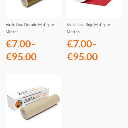
desde
desde
€7.00
€7.00
Vinilo Liso Dorado Mate por
Vinilo Liso Rojo Mate por
hasta
hasta
Metros
Metros
€
7.00
-
€
7.00
-
€95.00
€95.0
€
95.00
€
95.00
Rango
de
precios:
desde