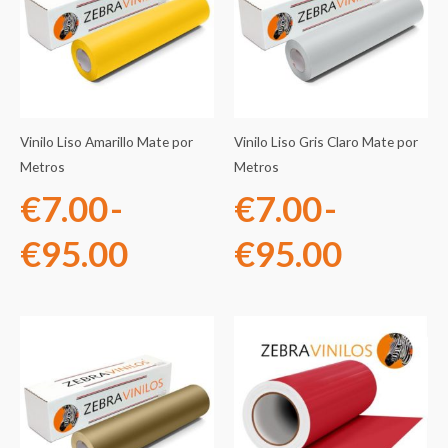
precios:
precios
desde
desde
€7.00
€7.00
Vinilo Liso Amarillo Mate por
Vinilo Liso Gris Claro Mate por
hasta
hasta
Metros
Metros
€
7.00
-
€
7.00
-
€95.00
€95.0
€
95.00
€
95.00
Rango
Rango
de
de
precios:
precios