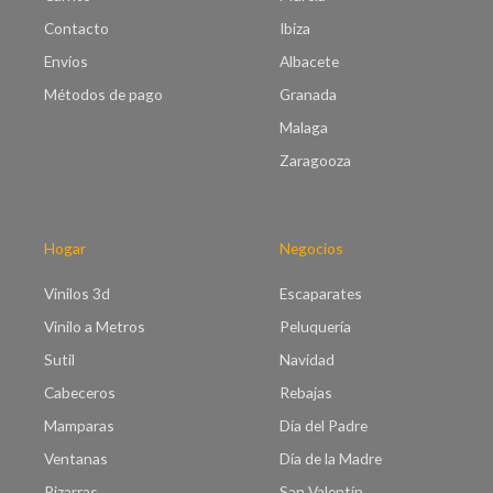
Contacto
Ibiza
Envíos
Albacete
Métodos de pago
Granada
Malaga
Zaragooza
Hogar
Negocios
Vinilos 3d
Escaparates
Vinilo a Metros
Peluquería
Sutil
Navidad
Cabeceros
Rebajas
Mamparas
Día del Padre
Ventanas
Día de la Madre
Pizarras
San Valentín