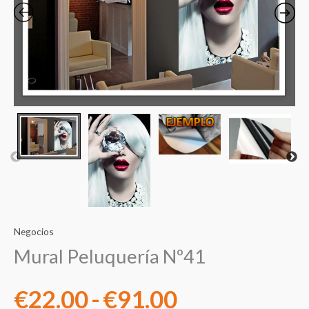
precios:
desde
€22.00
hasta
€91.00
Negocios
Mural Peluquería Nº41
€
22.00
-
€
91.00