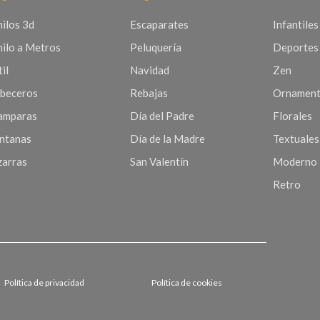
nilos 3d
Escaparates
Infantiles
nilo a Metros
Peluquería
Deportes
il
Navidad
Zen
beceros
Rebajas
Ornament
mparas
Día del Padre
Florales
ntanas
Día de la Madre
Textuales
zarras
San Valentín
Moderno
Retro
Política de privacidad
Política de cookies