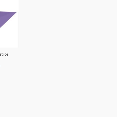
precios:
desde
€7.00
hasta
€95.00
etros
0