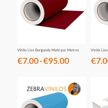
precios:
desde
€7.00
hasta
€95.00
Vinilo Liso Burgundy Mate por Metros
Vinilo Lis
€
7.00
-
€
95.00
€
7.
Rango
de
precios: