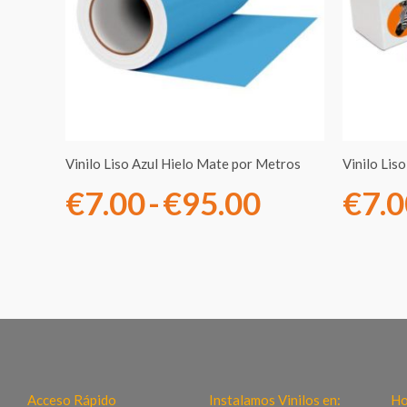
desde
€7.00
hasta
€95.00
Vinilo Liso Azul Hielo Mate por Metros
Vinilo Lis
€
7.00
-
€
95.00
€
7.
Acceso Rápido
Instalamos Vinilos en:
Ho