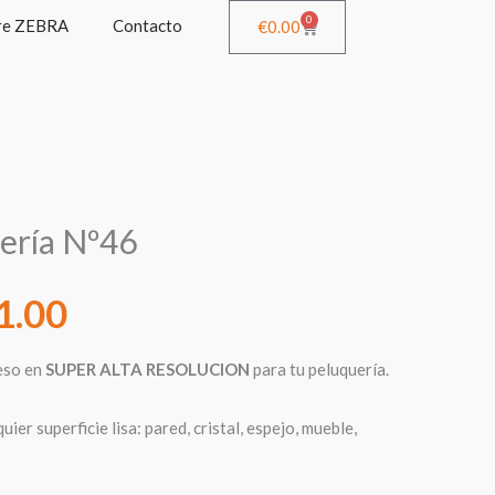
0
re ZEBRA
Contacto
Cart
€
0.00
Rango
ería Nº46
de
1.00
precios:
eso en
SUPER ALTA RESOLUCION
para tu peluquería.
desde
ier superficie lisa: pared, cristal, espejo, mueble,