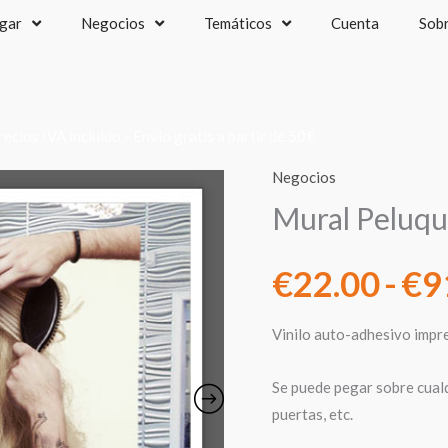
gar
Negocios
Temáticos
Cuenta
Sob
recios IVA incluido - Envío gratis a partir de 50€
Negocios
Mural Peluqu
€
22.00
-
€
9
Vinilo auto-adhesivo impr
Se puede pegar sobre cualqu
puertas, etc.