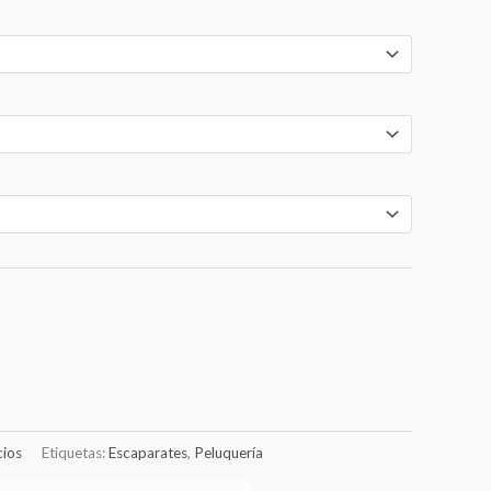
€22.00
hasta
€91.00
ios
Etiquetas:
Escaparates
,
Peluquería