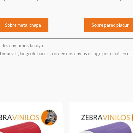
Sobre metal chapa
Sobre pared pladur
edes enviarnos la tuya.
otomural.
( luego de hacer la orden nos envías el logo por email en es
Rango
de