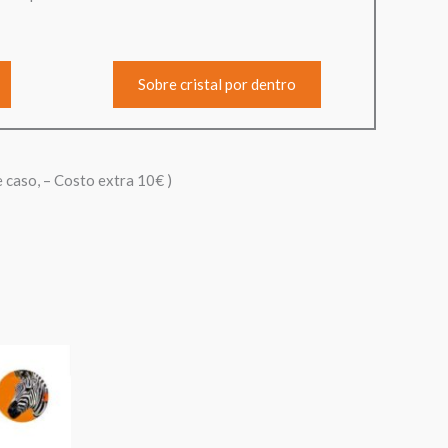
Sobre cristal por dentro
e caso, – Costo extra 10€ )
Rango
de