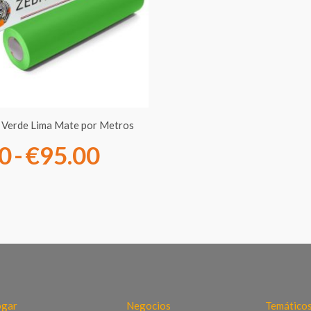
desde
€7.00
hasta
€95.00
o Verde Lima Mate por Metros
00
-
€
95.00
gar
Negocios
Temático