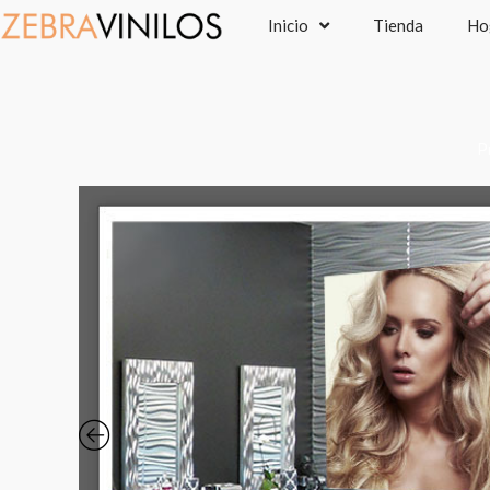
Ir
Inicio
Tienda
Ho
al
contenido
P