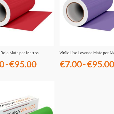
precios:
desde
€7.00
hasta
€95.00
o Rojo Mate por Metros
Vinilo Liso Lavanda Mate por M
00
-
€
95.00
€
7.00
-
€
95.0
Rango
de
precios: