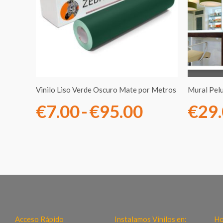
desde
€7.00
hasta
€95.00
Vinilo Liso Verde Oscuro Mate por Metros
Mural Pel
€
7.00
-
€
95.00
€
29
Acceso Rápido
Instalamos Vinilos en:
Ho