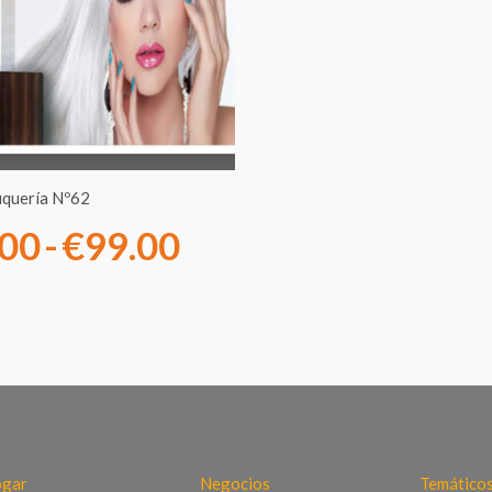
desde
€29.00
hasta
€99.00
uquería Nº62
.00
-
€
99.00
gar
Negocios
Temático