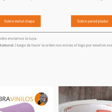
Sobre metal chapa
Sobre pared pladur
edes enviarnos la tuya.
otomural.
( luego de hacer la orden nos envías el logo por email en es
Rango
de