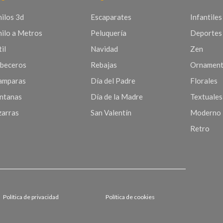
nilos 3d
Escaparates
Infantiles
nilo a Metros
Peluquería
Deportes
il
Navidad
Zen
beceros
Rebajas
Ornament
mparas
Día del Padre
Florales
ntanas
Día de la Madre
Textuales
zarras
San Valentín
Moderno
Retro
Política de privacidad
Política de cookies