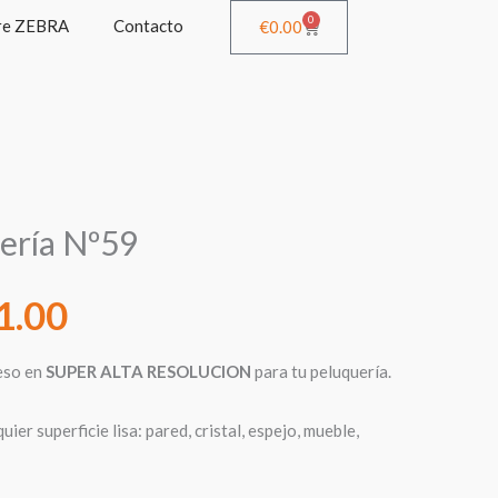
0
re ZEBRA
Contacto
Cart
€
0.00
Rango
ería Nº59
de
1.00
precios:
eso en
SUPER ALTA RESOLUCION
para tu peluquería.
desde
ier superficie lisa: pared, cristal, espejo, mueble,