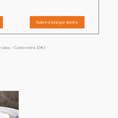
Sobre cristal por dentro
e caso, – Costo extra 10€ )
Rango
de