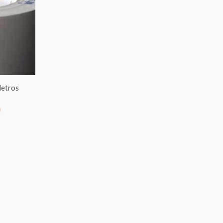
precios:
desde
€7.00
hasta
Metros
€95.00
0