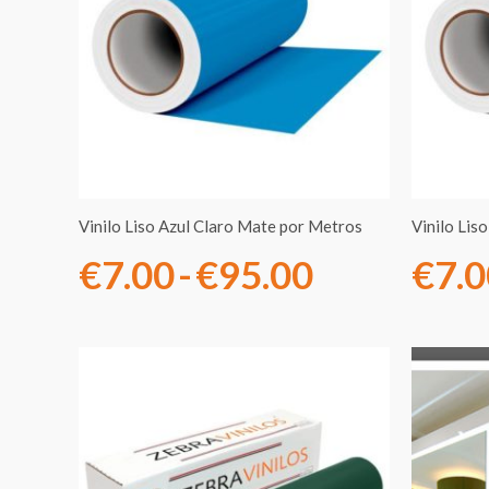
precios:
desde
€7.00
hasta
€95.00
Vinilo Liso Azul Claro Mate por Metros
Vinilo Lis
€
7.00
-
€
95.00
€
7.
Rango
de
precios: