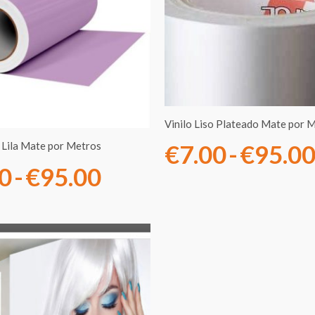
precios:
desde
€7.00
hasta
Vinilo Liso Plateado Mate por 
€95.00
o Lila Mate por Metros
€
7.00
-
€
95.0
00
-
€
95.00
Rango
de
precios: