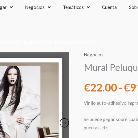
gar
Negocios
Temáticos
Cuenta
Sob
recios IVA incluido - Envío gratis a partir de 50€
Negocios
Mural Peluqu
€
22.00
-
€
9
Vinilo auto-adhesivo impr
Se puede pegar sobre cualqu
puertas, etc.