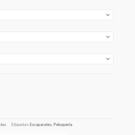
€22.00
hasta
€91.00
ios
Etiquetas:
Escaparates
,
Peluquería