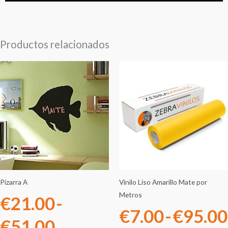
Productos relacionados
Rango
de
precios:
desde
€21.00
hasta
Pizarra A
Vinilo Liso Amarillo Mate por
Metros
€
21.00
-
€51.00
€
7.00
-
€
95.00
€
51.00