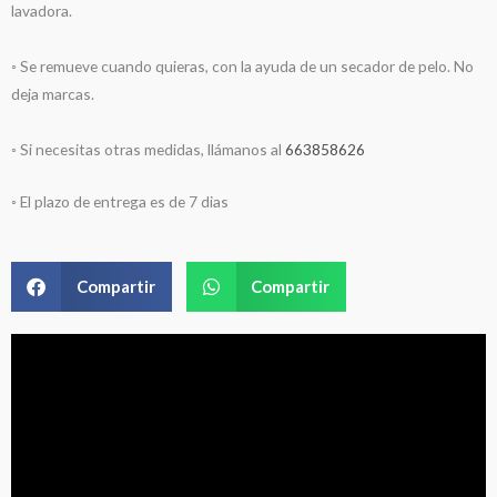
lavadora.
◦ Se remueve cuando quieras, con la ayuda de un secador de pelo. No
deja marcas.
◦ Si necesitas otras medidas, llámanos al
663858626
◦ El plazo de entrega es de 7 dias
Compartir
Compartir