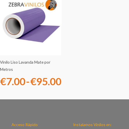
de
precios:
desde
€7.00
hasta
Vinilo Liso Lavanda Mate por
Metros
€95.00
€
7.00
-
€
95.00
Acceso Rápido
Instalamos Vinilos en: