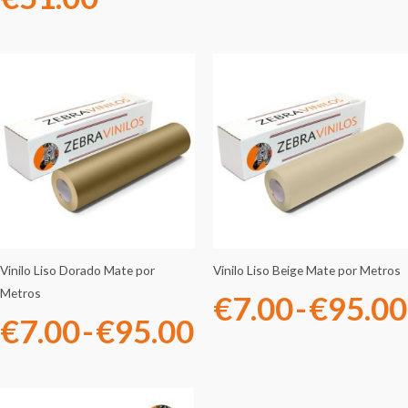
Rango
de
precios:
desde
€7.00
hasta
Vinilo Liso Dorado Mate por
Vinilo Liso Beige Mate por Metros
Metros
€
7.00
-
€
95.00
€95.00
€
7.00
-
€
95.00
Rango