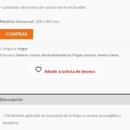
◦ Laminado de protección que lo hace ser lavable.
Medida Universal:
200 x 80 cms.
COMPRAR
Categoría:
Hogar
Etiquetas:
batería
,
cocina
,
electrodomésticos
,
Frigos
,
música
,
nevera
,
tama
Añadir a la lista de deseos
Descripción
◦ Fácilmente aplicable en la puerta de tu frigo o nevera, lavavajillas o
lavadora.