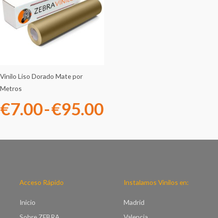
precios:
desde
€7.00
hasta
Vinilo Liso Dorado Mate por
Metros
€95.00
€
7.00
-
€
95.00
Acceso Rápido
Instalamos Vinilos en:
Inicio
Madrid
Sobre ZEBRA
Valencia