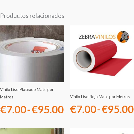
Productos relacionados
Rango
de
precios:
desde
€7.00
Vinilo Liso Plateado Mate por
hasta
Vinilo Liso Rojo Mate por Metros
Metros
€
7.00
-
€
95.00
€
7.00
-
€
95.00
€95.00