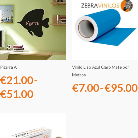
Rango
de
precios:
desde
€21.00
hasta
Pizarra A
Vinilo Liso Azul Claro Mate por
Metros
€
21.00
-
€51.00
€
7.00
-
€
95.00
€
51.00
Rango
de