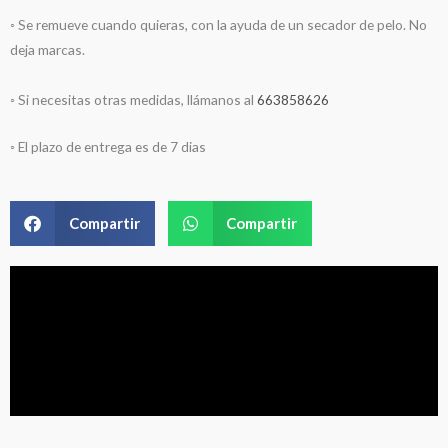
◦ Se remueve cuando quieras, con la ayuda de un secador de pelo. No
deja marcas.
◦ Si necesitas otras medidas, llámanos al
663858626
◦ El plazo de entrega es de 7 dias
Compartir
Compartir