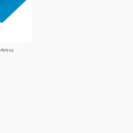
€7.00
hasta
€95.00
 Metros
0