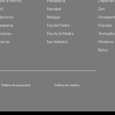
nilo a Metros
Peluquería
Deportes
il
Navidad
Zen
beceros
Rebajas
Ornament
mparas
Día del Padre
Florales
ntanas
Día de la Madre
Textuales
zarras
San Valentín
Moderno
Retro
Política de privacidad
Política de cookies