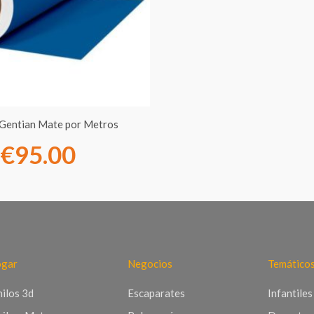
€7.00
hasta
€95.00
l Gentian Mate por Metros
€
95.00
gar
Negocios
Temático
nilos 3d
Escaparates
Infantiles