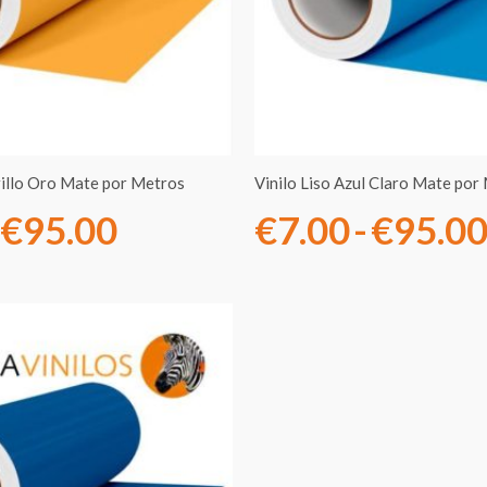
€7.00
hasta
€95.00
rillo Oro Mate por Metros
Vinilo Liso Azul Claro Mate por
€
95.00
€
7.00
-
€
95.0
Rango
de
precios:
desde