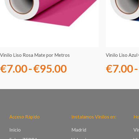
€7.00
hasta
€95.00
Vinilo Liso Rosa Mate por Metros
Vinilo Liso Azu
€
7.00
-
€
95.00
€
7.00
-
Acceso Rápido
Instalamos Vinilos en:
Ho
Inicio
Madrid
Vi