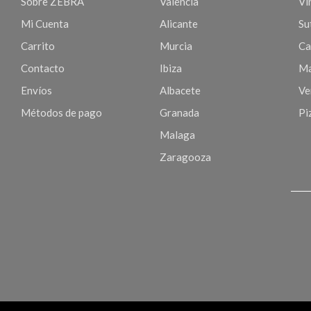
Sobre ZEBRA
Valencia
Vi
Mi Cuenta
Alicante
Sut
Carrito
Murcia
Ca
Contacto
Ibiza
Ma
Envíos
Albacete
Ve
Métodos de pago
Granada
Pi
Malaga
Zaragooza