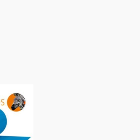
Rango
de
precios:
desde