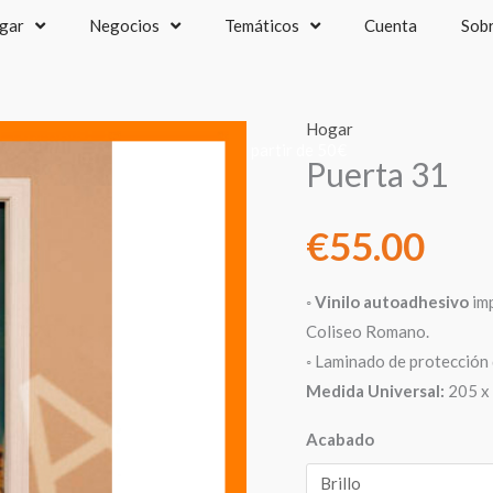
gar
Negocios
Temáticos
Cuenta
Sob
Hogar
recios IVA incluido - Envío gratis a partir de 50€
Puerta 31
€
55.00
◦
Vinilo autoadhesivo
imp
Coliseo Romano.
◦ Laminado de protección 
Medida Universal:
205 x 
Acabado