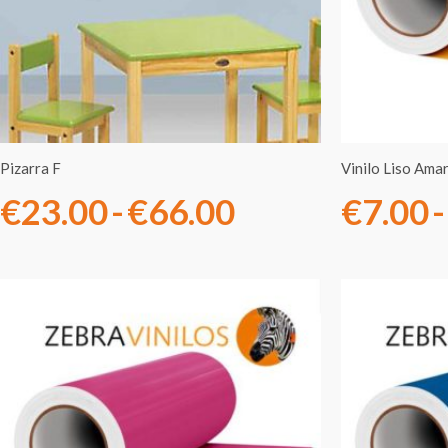
€23.00
hasta
€66.00
Pizarra F
Vinilo Liso Ama
€
23.00
-
€
66.00
€
7.00
-
Rango
de
precios:
desde