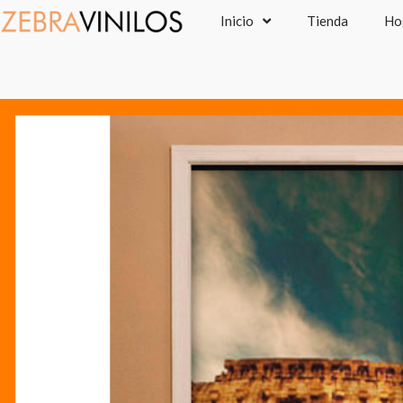
Ir
Inicio
Tienda
Ho
al
contenido
P