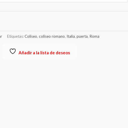
r
Etiquetas:
Coliseo
,
coliseo romano
,
Italia
,
puerta
,
Roma
Añadir a la lista de deseos