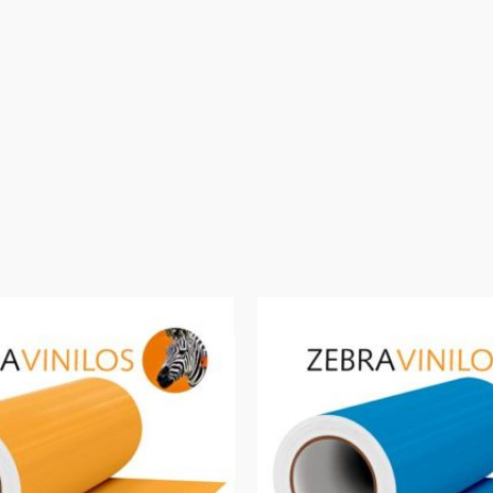
Rango
de
precios:
desde