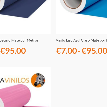
€7.00
hasta
€95.00
l oscuro Mate por Metros
Vinilo Liso Azul Claro Mate por
€
95.00
€
7.00
-
€
95.0
Rango
de
precios:
desde