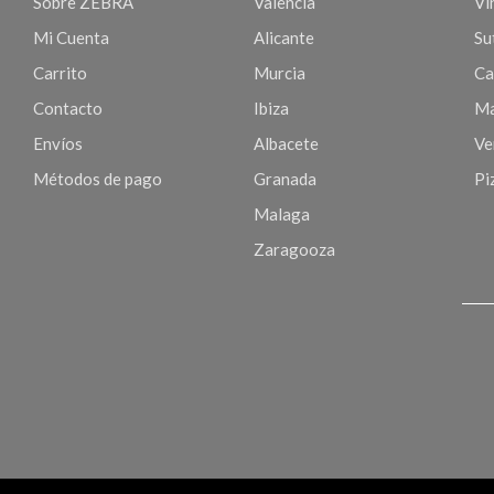
Sobre ZEBRA
Valencia
Vi
Mi Cuenta
Alicante
Sut
Carrito
Murcia
Ca
Contacto
Ibiza
Ma
Envíos
Albacete
Ve
Métodos de pago
Granada
Pi
Malaga
Zaragooza