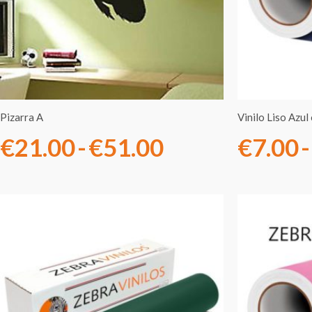
€21.00
hasta
€51.00
Pizarra A
Vinilo Liso Azu
€
21.00
-
€
51.00
€
7.00
-
Rango
de
precios:
desde