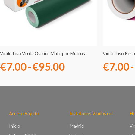
€7.00
hasta
€95.00
Vinilo Liso Verde Oscuro Mate por Metros
Vinilo Liso Ros
€
7.00
-
€
95.00
€
7.00
-
Acceso Rápido
Instalamos Vinilos en:
Ho
Inicio
Madrid
Vi