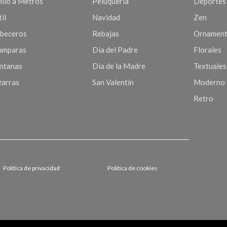
nilo a Metros
Peluquería
Deportes
il
Navidad
Zen
beceros
Rebajas
Ornament
mparas
Día del Padre
Florales
ntanas
Día de la Madre
Textuales
zarras
San Valentín
Moderno
Retro
Política de privacidad
Política de cookies