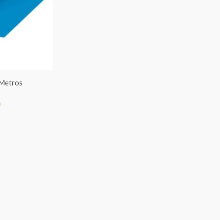
€7.00
hasta
€95.00
 Metros
0