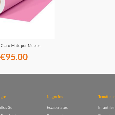
€7.00
hasta
€95.00
a Claro Mate por Metros
€
95.00
gar
Negocios
Temático
nilos 3d
Escaparates
Infantiles