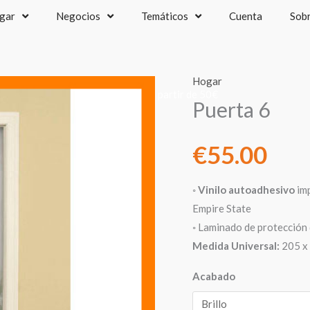
gar
Negocios
Temáticos
Cuenta
Sob
Hogar
recios IVA incluido - Envío gratis a partir de 50€
Puerta 6
€
55.00
◦
Vinilo autoadhesivo
imp
Empire State
◦ Laminado de protección 
Medida Universal:
205 x 
Acabado