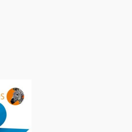
Rango
de
precios:
desde