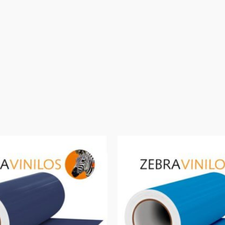
Rango
de
precios:
desde