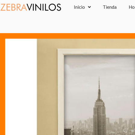
Ir
Inicio
Tienda
Ho
al
contenido
P