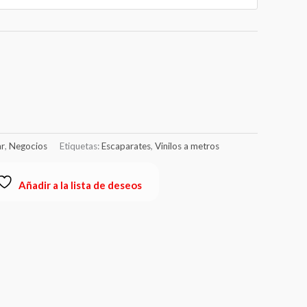
€7.00
hasta
€95.00
r
,
Negocios
Etiquetas:
Escaparates
,
Vinilos a metros
Añadir a la lista de deseos