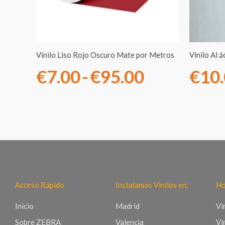
hasta
€95.00
Vinilo Liso Rojo Oscuro Mate por Metros
Vinilo Al 
€
7.00
-
€
95.00
€
10
Acceso Rápido
Instalamos Vinilos en:
Ho
Inicio
Madrid
Vi
Sobre ZEBRA
Valencia
Vi