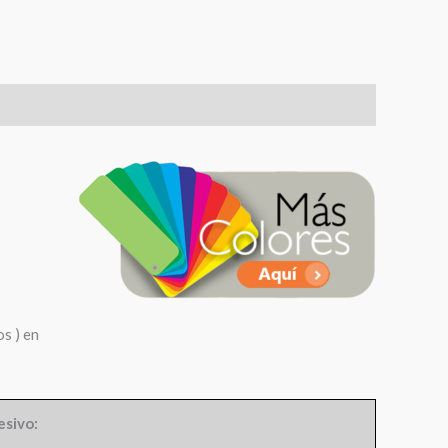
s ) en
esivo: