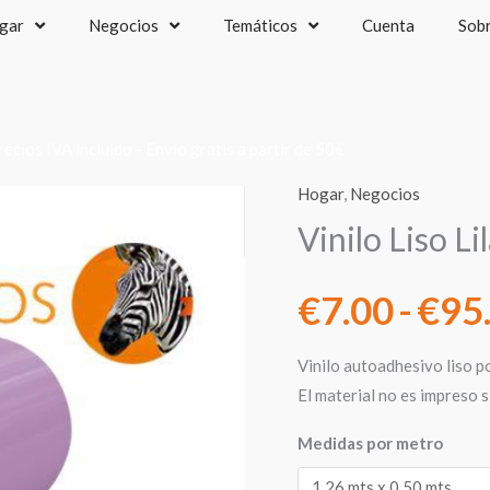
gar
Negocios
Temáticos
Cuenta
Sob
recios IVA incluido - Envío gratis a partir de 50€
Hogar
,
Negocios
Vinilo Liso L
€
7.00
-
€
95
Vinilo autoadhesivo liso p
El material no es impreso 
Medidas por metro