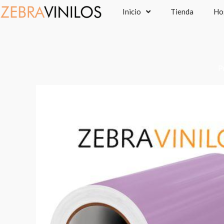
Ir
Inicio
Tienda
Ho
al
contenido
P