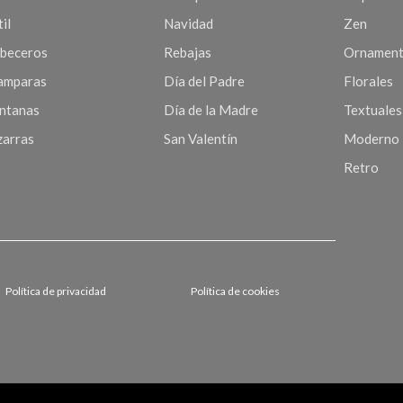
il
Navidad
Zen
beceros
Rebajas
Ornament
mparas
Día del Padre
Florales
ntanas
Día de la Madre
Textuales
zarras
San Valentín
Moderno
Retro
Política de privacidad
Política de cookies