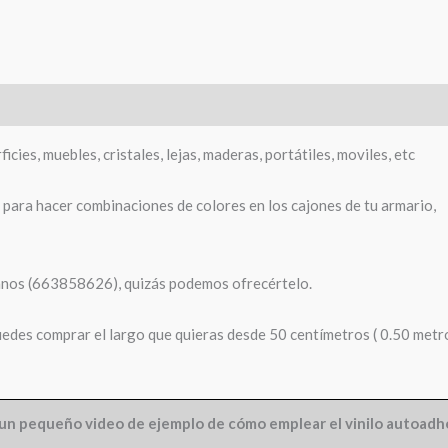
cies, muebles, cristales, lejas, maderas, portátiles, moviles, etc
o para hacer combinaciones de colores en los cajones de tu armario,
ámanos (663858626), quizás podemos ofrecértelo.
puedes comprar el largo que quieras desde 50 centímetros ( 0.50 metro
un pequeño video de ejemplo de cómo emplear el vinilo autoadh