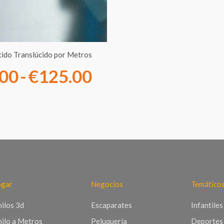
hasta
€125.00
ácido Translúcido por Metros
.00
-
€
125.00
gar
Negocios
Temático
nilos 3d
Escaparates
Infantiles
nilo a Metros
Peluquería
Deportes