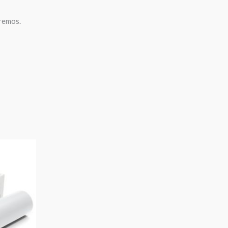
tremos.
Rango
de
precios:
desde