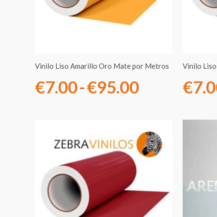
€7.00
hasta
€95.00
Vinilo Liso Amarillo Oro Mate por Metros
Vinilo Lis
€
7.00
-
€
95.00
€
7.
Rango
de
precios:
desde
€7.00