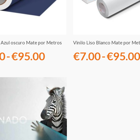
€7.00
hasta
€95.00
o Azul oscuro Mate por Metros
Vinilo Liso Blanco Mate por Me
00
-
€
95.00
€
7.00
-
€
95.0
Rango
de
precios:
desde
€10.00