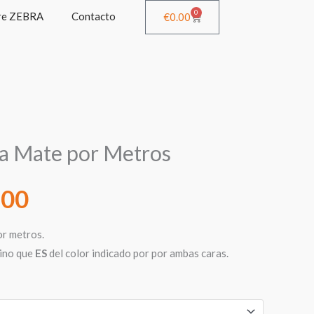
0
re ZEBRA
Contacto
Cart
€
0.00
Rango
ila Mate por Metros
de
.00
precios:
or metros.
sino que
ES
del color indicado por por ambas caras.
desde