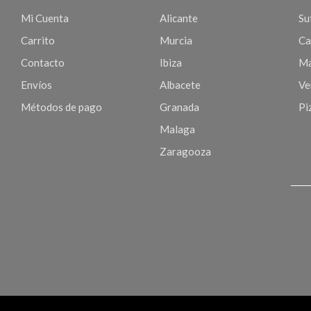
Mi Cuenta
Alicante
Sut
Carrito
Murcia
Ca
Contacto
Ibiza
Ma
Envíos
Albacete
Ve
Métodos de pago
Granada
Pi
Malaga
Zaragooza