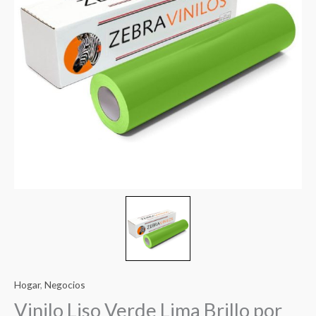
precios:
desde
€8.00
hasta
€99.00
Hogar
,
Negocios
Vinilo Liso Verde Lima Brillo por