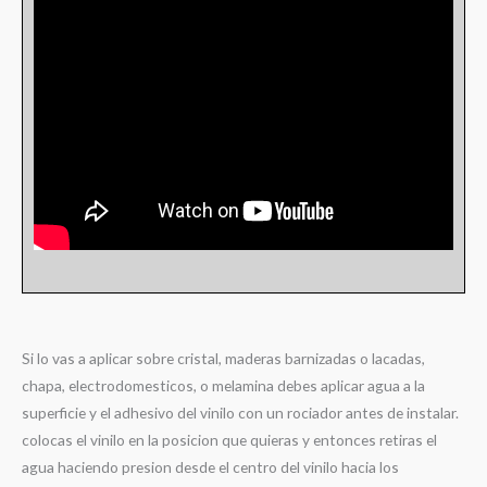
Si lo vas a aplicar sobre cristal, maderas barnizadas o lacadas,
chapa, electrodomesticos, o melamina debes aplicar agua a la
superficie y el adhesivo del vinilo con un rociador antes de instalar.
colocas el vinilo en la posicion que quieras y entonces retiras el
agua haciendo presion desde el centro del vinilo hacia los