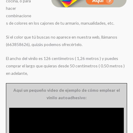
cocina, o para
hacer
combinacione
s de colores en los cajones de tu armario, manualidades, etc.
Si el color que tú buscas no aparece en nuestra web, llámanos
(663858626), quizás podemos ofrecértelo.
El ancho del vinilo es 126 centimetros ( 1,26 metros ) y puedes
comprar el largo que quieras desde 50 centímetros ( 0.50 metros )
en adelante,
Aqui un pequeño video de ejemplo de cómo emplear el
vinilo autoadhesivo: