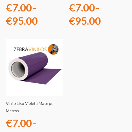
€
7.00
-
€
7.00
-
€95.00
€95.0
€
95.00
€
95.00
Rango
de
precios:
desde
€7.00
Vinilo Liso Violeta Mate por
hasta
Metros
€
7.00
-
€95.00