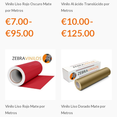
Vinilo Liso Rojo Oscuro Mate
Vinilo Al ácido Translúcido por
hasta
hasta
por Metros
Metros
€
7.00
-
€
10.00
-
€95.00
€125
€
95.00
€
125.00
Rango
Rango
de
de
precios:
precios
desde
desde
€7.00
€7.00
Vinilo Liso Rojo Mate por
Vinilo Liso Dorado Mate por
hasta
hasta
Metros
Metros