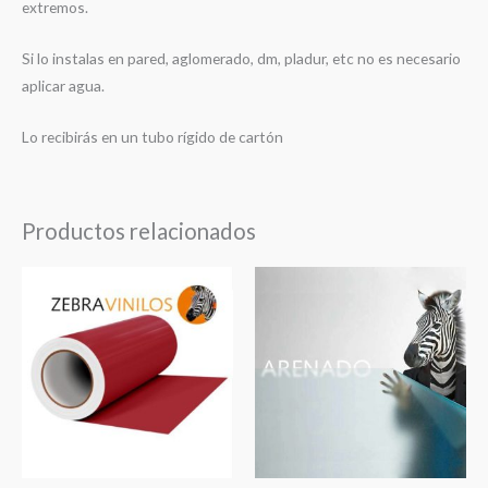
extremos.
Si lo instalas en pared, aglomerado, dm, pladur, etc no es necesario
aplicar agua.
Lo recibirás en un tubo rígido de cartón
Productos relacionados
Rango
Rang
de
de
precios:
preci
desde
desd
€7.00
€10.