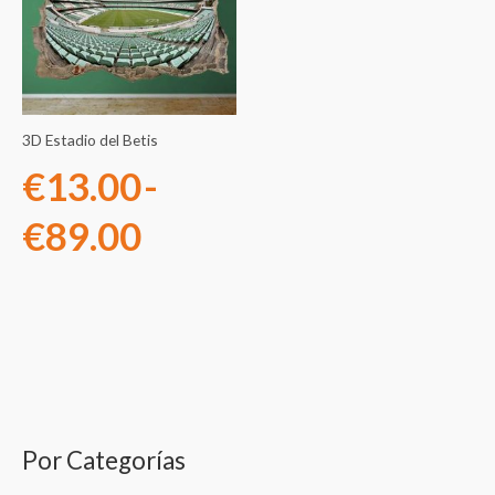
precios:
desde
€13.00
3D Estadio del Betis
hasta
€
13.00
-
€89.00
€
89.00
Por Categorías
B
u