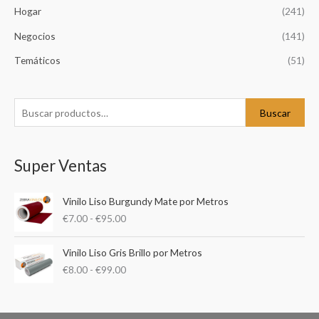
Hogar
(241)
s
c
Negocios
(141)
a
Temáticos
(51)
r
p
o
Buscar
r
:
Super Ventas
R
Vinilo Liso Burgundy Mate por Metros
a
€
7.00
-
€
95.00
n
g
R
o
Vinilo Liso Gris Brillo por Metros
a
d
€
8.00
-
€
99.00
n
e
g
p
o
r
d