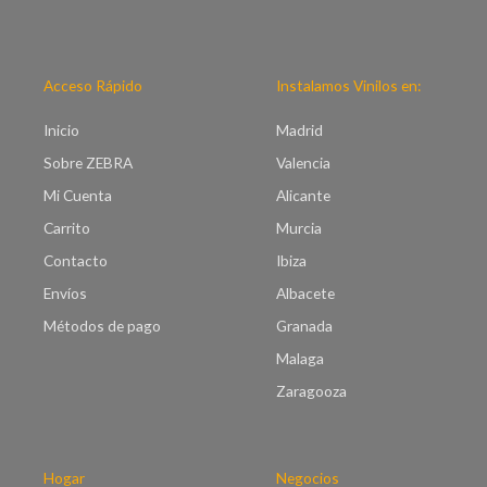
e
e
c
p
i
r
o
e
Acceso Rápido
Instalamos Vinilos en:
s
c
:
i
Inicio
Madrid
d
o
e
Sobre ZEBRA
Valencia
s
s
:
Mi Cuenta
Alicante
d
d
e
Carrito
Murcia
e
€
s
Contacto
Ibiza
7
d
.
Envíos
Albacete
e
0
€
Métodos de pago
Granada
0
8
h
Malaga
.
a
0
Zaragooza
s
0
t
h
a
a
€
s
Hogar
Negocios
9