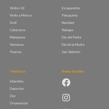
t
5
a
Vinilos 3d
Escaparates
.
€
0
Vinilo a Metros
Peluquería
9
0
9
Sutil
Navidad
.
Cabeceros
Rebajas
0
0
Mamparas
Día del Padre
Ventanas
Día de la Madre
Pizarras
San Valentín
Temáticos
Redes Sociales
Infantiles
Deportes
Zen
Ornamental