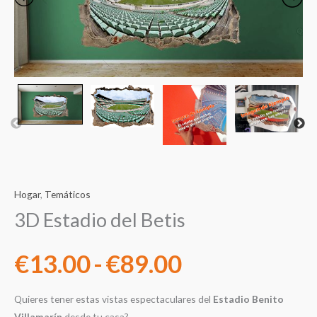
precios:
desde
€13.00
hasta
€89.00
Hogar
,
Temáticos
3D Estadio del Betis
€
13.00
-
€
89.00
Quieres tener estas vistas espectaculares del
Estadio Benito
Villamarín
desde tu casa?