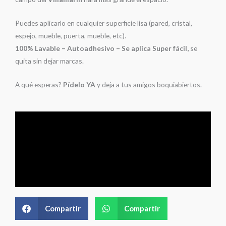
Puedes aplicarlo en cualquier superficie lisa (pared, cristal,
espejo, mueble, puerta, mueble, etc).
100% Lavable – Autoadhesivo – Se aplica Super fácil,
se
quita sin dejar marcas.
A qué esperas?
Pídelo YA
y deja a tus amigos boquiabiertos.
Compartir
Compartir