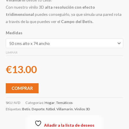
Con nuestro vinilo 3D
alta resolución con efecto
tridimensional
puedes conseguirlo, ya que simula una pared rota
a través de la que puedes ver el
Campo del Betis.
Medidas
LIMPIAR
€
13.00
COMPRAR
SKU:
N/D
Categorías:
Hogar
,
Temáticos
Etiquetas:
Betis
,
Deporte
,
fútbol
,
Villamarin
,
Vinilos 3D
Añadir a la lista de deseos