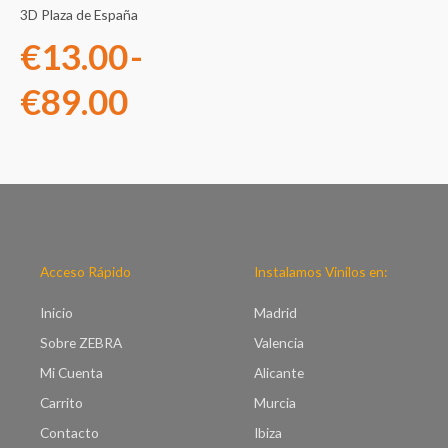
3D Plaza de España
hasta
€
13.00
-
€89.00
€
89.00
Acceso Rápido
Instalamos Vinilos en:
Inicio
Madrid
Sobre ZEBRA
Valencia
Mi Cuenta
Alicante
Carrito
Murcia
Contacto
Ibiza