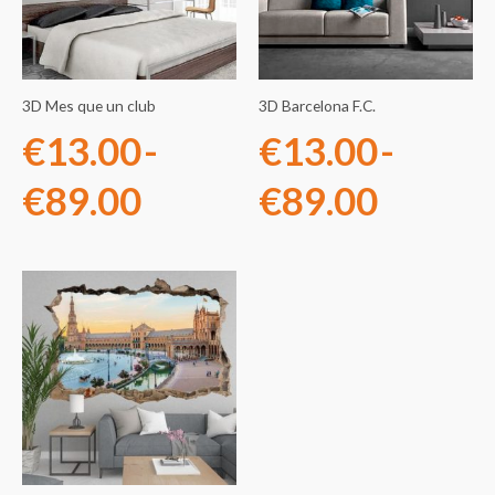
desde
desde
€13.00
€13.0
3D Mes que un club
3D Barcelona F.C.
hasta
hasta
€
13.00
-
€
13.00
-
€89.00
€89.0
€
89.00
€
89.00
Rango
de
precios:
desde
€13.00