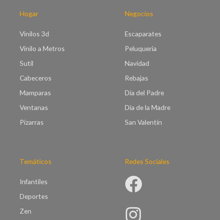
a
€
s
Hogar
Negocios
9
t
5
a
Vinilos 3d
Escaparates
.
€
0
Vinilo a Metros
Peluquería
9
0
9
Sutil
Navidad
.
Cabeceros
Rebajas
0
0
Mamparas
Día del Padre
Ventanas
Día de la Madre
Pizarras
San Valentín
Temáticos
Redes Sociales
Infantiles
Deportes
Zen