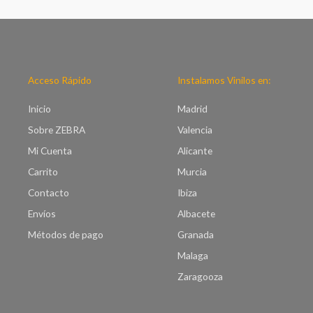
p
o
r
d
e
e
c
p
i
r
o
e
Acceso Rápido
Instalamos Vinilos en:
s
c
:
i
Inicio
Madrid
d
o
e
Sobre ZEBRA
Valencia
s
s
:
Mi Cuenta
Alicante
d
d
e
Carrito
Murcia
e
€
s
Contacto
Ibiza
7
d
.
Envíos
Albacete
e
0
€
Métodos de pago
Granada
0
8
h
Malaga
.
a
0
Zaragooza
s
0
t
h
a