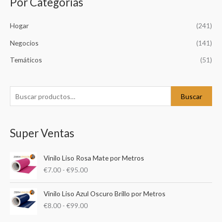
Por Categorías
B
u
Hogar
(241)
s
c
Negocios
(141)
a
Temáticos
(51)
r
p
o
Buscar
r
:
Super Ventas
R
Vinilo Liso Rosa Mate por Metros
a
€
7.00
-
€
95.00
n
g
R
o
Vinilo Liso Azul Oscuro Brillo por Metros
a
d
€
8.00
-
€
99.00
n
e
g