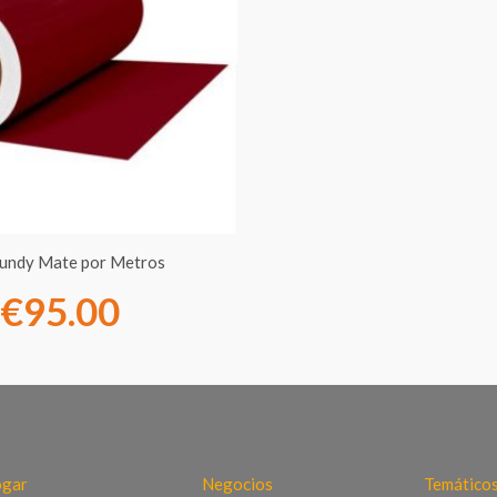
precios:
desde
€7.00
hasta
€95.00
gundy Mate por Metros
€
95.00
gar
Negocios
Temático