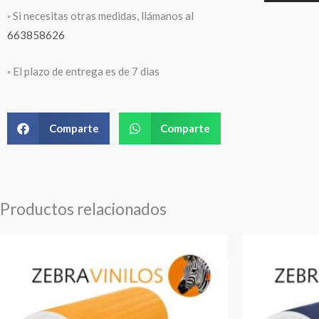
◦ Si necesitas otras medidas, llámanos al
663858626
◦ El plazo de entrega es de 7 dias
Comparte
Comparte
Productos relacionados
Rango
de
precios: