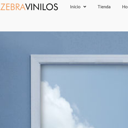
Ir
Inicio
Tienda
Ho
al
contenido
P