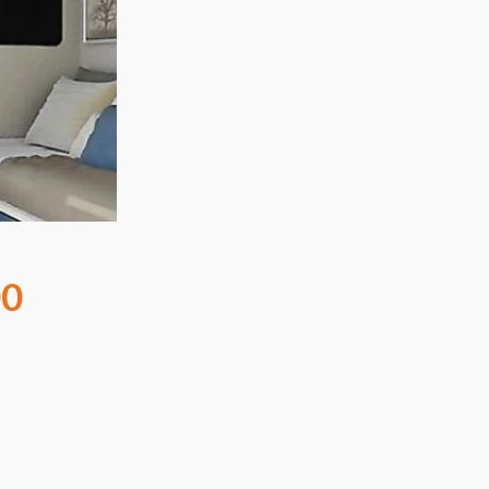
desde
€23.00
hasta
€66.00
00