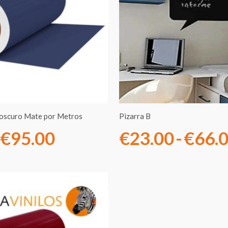
desde
€7.00
hasta
€95.00
l oscuro Mate por Metros
Pizarra B
€
95.00
€
23.00
-
€
66.
Rango
de