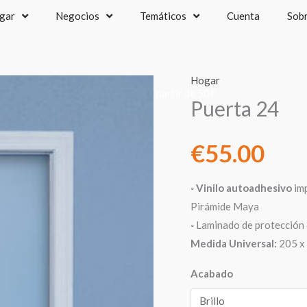
gar
Negocios
Temáticos
Cuenta
Sob
Hogar
recios IVA incluido - Envío gratis a partir de 50€
Puerta 24
€
55.00
◦
Vinilo autoadhesivo
imp
Pirámide Maya
◦ Laminado de protección 
Medida Universal:
205 x 
Acabado