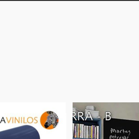
Rango
de
precios: