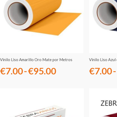
desde
€7.00
hasta
€95.00
Vinilo Liso Amarillo Oro Mate por Metros
Vinilo Liso Azu
€
7.00
-
€
95.00
€
7.00
-
Rango
de