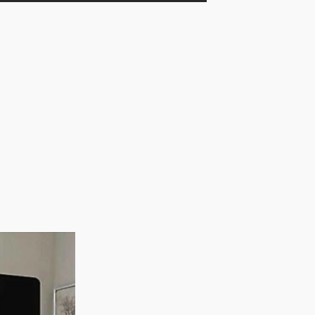
Rango
de
precios: