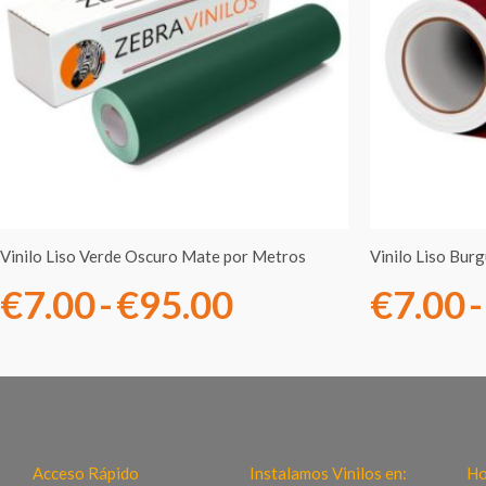
precios:
desde
€7.00
hasta
€95.00
Vinilo Liso Verde Oscuro Mate por Metros
Vinilo Liso Bur
€
7.00
-
€
95.00
€
7.00
-
Acceso Rápido
Instalamos Vinilos en:
Ho