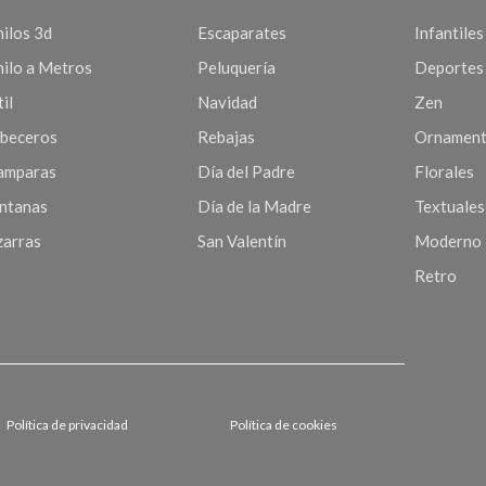
nilos 3d
Escaparates
Infantiles
nilo a Metros
Peluquería
Deportes
il
Navidad
Zen
beceros
Rebajas
Ornament
mparas
Día del Padre
Florales
ntanas
Día de la Madre
Textuales
zarras
San Valentín
Moderno
Retro
Política de privacidad
Política de cookies