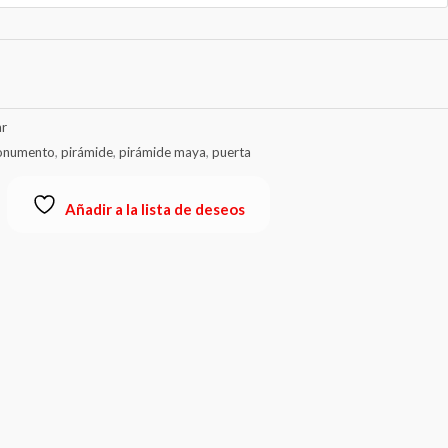
r
numento
,
pirámide
,
pirámide maya
,
puerta
Añadir a la lista de deseos