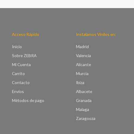
p
o
r
d
e
e
c
p
i
r
o
e
Acceso Rápido
Instalamos Vinilos en:
s
c
:
i
Inicio
Madrid
d
o
e
Sobre ZEBRA
Valencia
s
s
:
Mi Cuenta
Alicante
d
d
e
Carrito
Murcia
e
€
s
Contacto
Ibiza
7
d
.
Envíos
Albacete
e
0
€
Métodos de pago
Granada
0
8
h
Malaga
.
a
0
Zaragooza
s
0
t
h
a