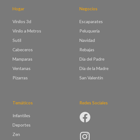
a
€
s
Hogar
Negocios
9
t
5
a
Vinilos 3d
Escaparates
.
€
0
Vinilo a Metros
Peluquería
9
0
9
Sutil
Navidad
.
Cabeceros
Rebajas
0
0
Mamparas
Día del Padre
Ventanas
Día de la Madre
Pizarras
San Valentín
Temáticos
Redes Sociales
Infantiles
Deportes
Zen