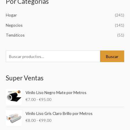
Por Categorías
B
u
Hogar
(241)
s
c
Negocios
(141)
a
Temáticos
(51)
r
p
o
Buscar
r
:
Super Ventas
R
Vinilo Liso Negro Mate por Metros
a
€
7.00
-
€
95.00
n
g
R
o
Vinilo Liso Gris Claro Brillo por Metros
a
d
€
8.00
-
€
99.00
n
e
g