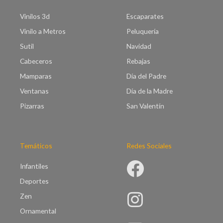
t
9
a
Vinilos 3d
Escaparates
1
€
.
Vinilo a Metros
Peluquería
9
0
5
Sutil
Navidad
0
.
Cabeceros
Rebajas
0
0
Mamparas
Día del Padre
Ventanas
Día de la Madre
Pizarras
San Valentín
Temáticos
Redes Sociales
Infantiles
Deportes
Zen
Ornamental