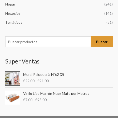
Hogar
(241)
s
c
Negocios
(141)
a
Temáticos
(51)
r
p
o
Buscar
r
:
Super Ventas
R
Mural Peluquería Nº62 (2)
a
€
22.00
-
€
91.00
n
g
R
o
Vinilo Liso Marrón Nuez Mate por Metros
a
d
€
7.00
-
€
95.00
n
e
g
p
o
r
d