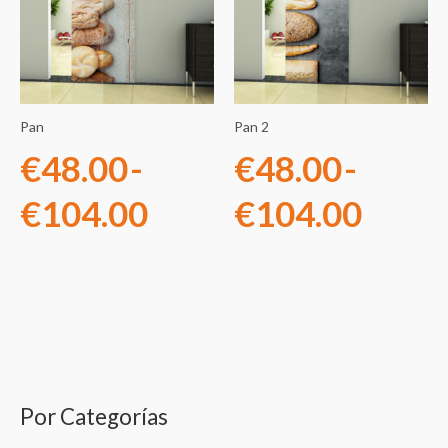
precios:
preci
desde
desd
€48.00
€48.
Pan
Pan 2
hasta
hasta
€
48.00
-
€
48.00
-
€104.00
€104
€
104.00
€
104.00
Por Categorías
B
u