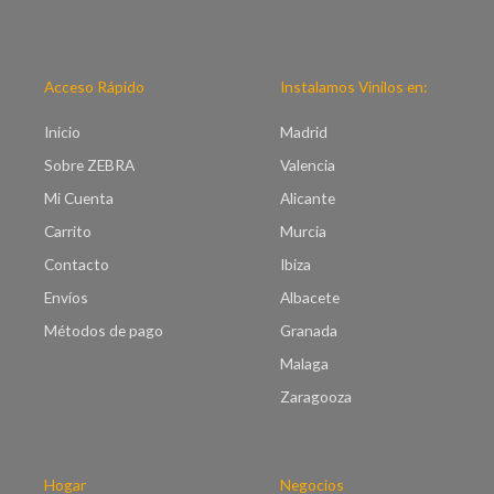
e
e
c
p
i
r
o
e
Acceso Rápido
Instalamos Vinilos en:
s
c
:
i
Inicio
Madrid
d
o
e
Sobre ZEBRA
Valencia
s
s
:
Mi Cuenta
Alicante
d
d
e
Carrito
Murcia
e
€
s
Contacto
Ibiza
2
d
2
Envíos
Albacete
e
.
€
Métodos de pago
Granada
0
7
0
Malaga
.
h
0
Zaragooza
a
0
s
h
t
a
a
s
Hogar
Negocios
€