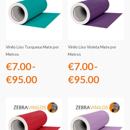
de
de
precios:
precios
desde
desde
€7.00
€7.00
Vinilo Liso Turquesa Mate por
Vinilo Liso Violeta Mate por
hasta
hasta
Metros
Metros
€
7.00
-
€
7.00
-
€95.00
€95.0
€
95.00
€
95.00
Rango
Rango
de
de
precios:
precios