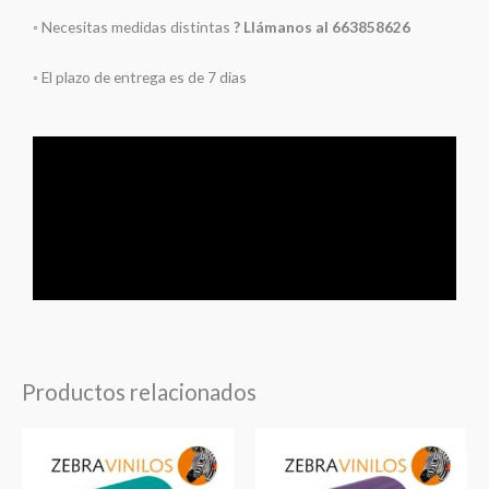
◦ Necesitas medidas distintas
? Llámanos al 663858626
◦ El plazo de entrega es de 7 dias
Productos relacionados
Rango
Rango