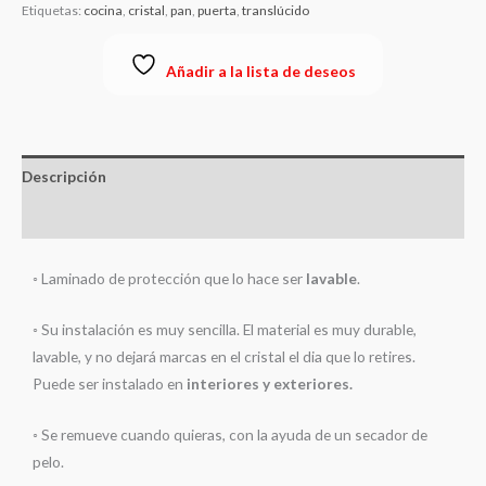
Etiquetas:
cocina
,
cristal
,
pan
,
puerta
,
translúcido
Añadir a la lista de deseos
Descripción
Información adicional
◦ Laminado de protección que lo hace ser
lavable
.
◦ Su instalación es muy sencilla. El material es muy durable,
lavable, y no dejará marcas en el cristal el dia que lo retires.
Puede ser instalado en
interiores y exteriores.
◦ Se remueve cuando quieras, con la ayuda de un secador de
pelo.