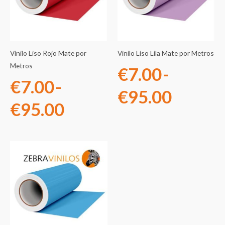
desde
desde
€7.00
€7.00
Vinilo Liso Rojo Mate por
Vinilo Liso Lila Mate por Metros
hasta
hasta
Metros
€
7.00
-
€
7.00
-
€95.00
€95.0
€
95.00
€
95.00
Rango
de
precios:
desde