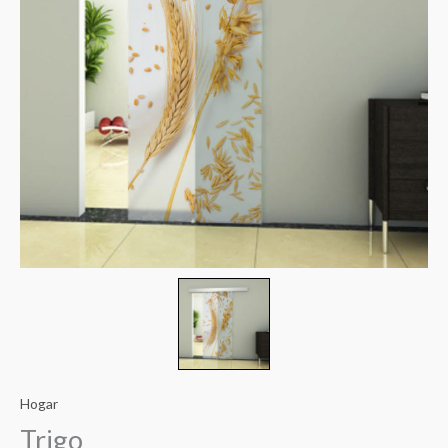
precios:
desde
€48.00
hasta
€104.00
Hogar
Trigo