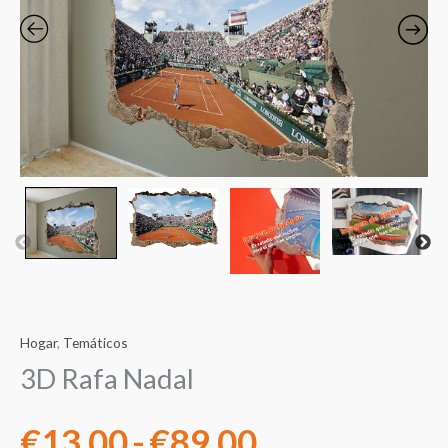
precios:
desde
€13.00
hasta
€89.00
Hogar
,
Temáticos
3D Rafa Nadal
€
13.00
-
€
89.00