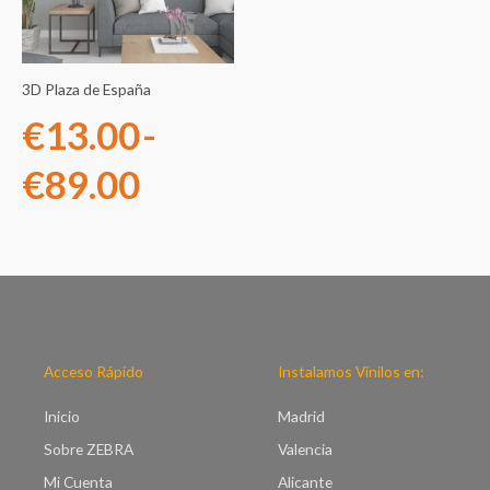
desde
€13.00
3D Plaza de España
hasta
€
13.00
-
€89.00
€
89.00
Acceso Rápido
Instalamos Vinilos en:
Inicio
Madrid
Sobre ZEBRA
Valencia
Mi Cuenta
Alicante