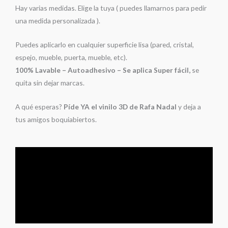
Hay varias medidas. Elige la tuya ( puedes llamarnos para pedir
una medida personalizada ).
Puedes aplicarlo en cualquier superficie lisa (pared, cristal,
espejo, mueble, puerta, mueble, etc).
100% Lavable – Autoadhesivo – Se aplica Super fácil,
se
quita sin dejar marcas.
A qué esperas?
Píde YA el vinilo 3D de Rafa Nadal
y deja a
tus amigos boquiabiertos.