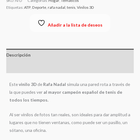
SKU:
N/D
Categorías:
Hogar
,
Temáticos
Etiquetas:
ATP
,
Deporte
,
rafa nadal
,
tenis
,
Vinilos 3D
Añadir a la lista de deseos
Descripción
Información adicional
Este
vinilo 3D
de
Rafa Nadal
simula una pared rota a través de
la que puedes ver
al mayor campeón español de tenis de
todos los tiempos.
Al ser vinilos de fotos tan reales, son ideales para dar amplitud a
lugares que no tienen ventanas, como puede ser un pasillo, un
sótano, una oficina.