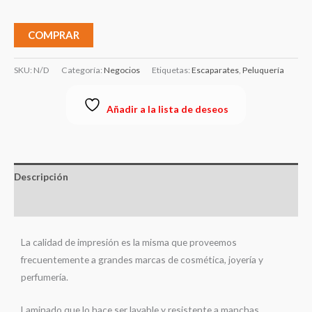
COMPRAR
SKU:
N/D
Categoría:
Negocios
Etiquetas:
Escaparates
,
Peluquería
Añadir a la lista de deseos
Descripción
Información adicional
La calidad de impresión es la misma que proveemos
frecuentemente a grandes marcas de cosmética, joyería y
perfumería.
Laminado que lo hace ser lavable y resistente a manchas