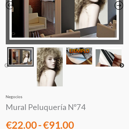
precios:
desde
€22.00
hasta
€91.00
Negocios
Mural Peluquería Nº74
€
22.00
-
€
91.00