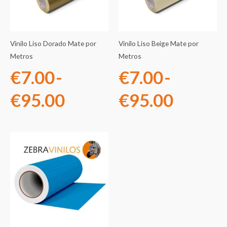
desde
desde
€7.00
€7.00
Vinilo Liso Dorado Mate por
Vinilo Liso Beige Mate por
hasta
hasta
Metros
Metros
€
7.00
-
€
7.00
-
€95.00
€95.0
€
95.00
€
95.00
Rango
de
precios:
desde