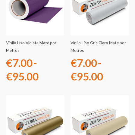
precios:
precios
desde
desde
€7.00
€7.00
Vinilo Liso Violeta Mate por
Vinilo Liso Gris Claro Mate por
hasta
hasta
Metros
Metros
€
7.00
-
€
7.00
-
€95.00
€95.0
€
95.00
€
95.00
Rango
Rango
de
de
precios:
precios