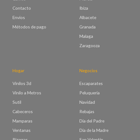
Contacto
Ibiza
Envíos
Albacete
Métodos de pago
Granada
Malaga
Zaragooza
Hogar
Negocios
Vinilos 3d
Escaparates
Vinilo a Metros
Peluquería
Sutil
Navidad
Cabeceros
Rebajas
Mamparas
Día del Padre
Ventanas
Día de la Madre
Pizarras
San Valentín