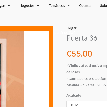
gar
Negocios
Temáticos
Cuenta
Sob
Hogar
recios IVA incluido - Envío gratis a partir de 50€
Puerta 36
€
55.00
◦
Vinilo autoadhesivo
imp
de rosas.
◦ Laminado de protección 
Medida Universal:
205 x 
Acabado