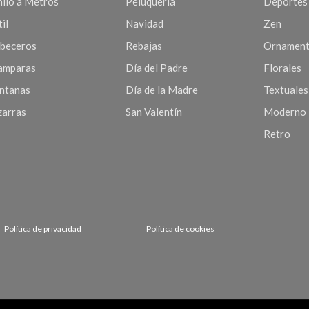
nilo a Metros
Peluquería
Deportes
il
Navidad
Zen
beceros
Rebajas
Ornament
mparas
Día del Padre
Florales
ntanas
Día de la Madre
Textuales
zarras
San Valentín
Moderno
Retro
Política de privacidad
Política de cookies