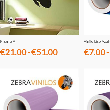
€21.00
hasta
€51.00
Pizarra A
Vinilo Liso Azu
€
21.00
-
€
51.00
€
7.00
-
Rango
de
precios:
desde