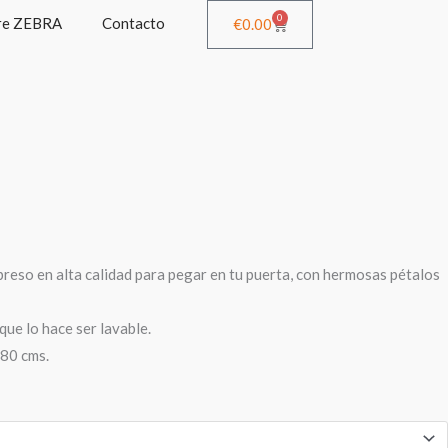
0
re ZEBRA
Contacto
Cart
€
0.00
reso en alta calidad para pegar en tu puerta, con hermosas pétalos
que lo hace ser lavable.
80 cms.