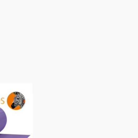
Rango
de
precios:
desde