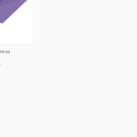
€7.00
hasta
€95.00
etros
0