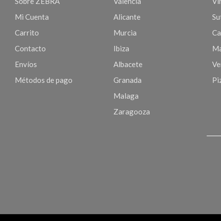
Sobre ZEBRA
Valencia
Vi
Mi Cuenta
Alicante
Sut
Carrito
Murcia
Ca
Contacto
Ibiza
Ma
Envíos
Albacete
Ve
Métodos de pago
Granada
Pi
Malaga
Zaragooza