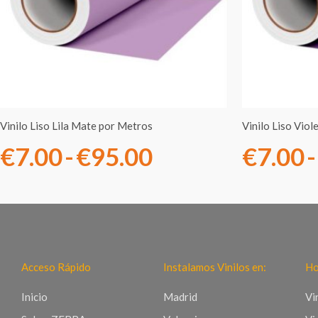
€7.00
hasta
€95.00
Vinilo Liso Lila Mate por Metros
Vinilo Liso Vio
€
7.00
-
€
95.00
€
7.00
-
Acceso Rápido
Instalamos Vinilos en:
Ho
Inicio
Madrid
Vi