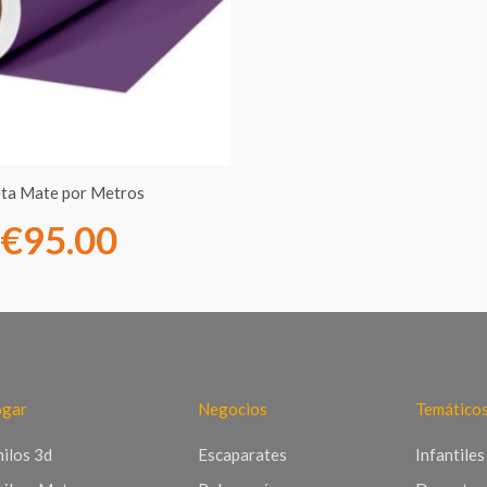
€7.00
hasta
€95.00
leta Mate por Metros
€
95.00
gar
Negocios
Temático
nilos 3d
Escaparates
Infantiles