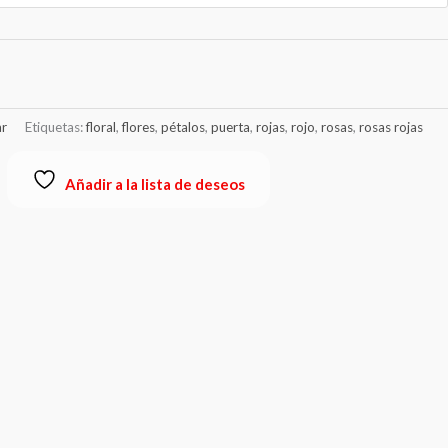
r
Etiquetas:
floral
,
flores
,
pétalos
,
puerta
,
rojas
,
rojo
,
rosas
,
rosas rojas
Añadir a la lista de deseos