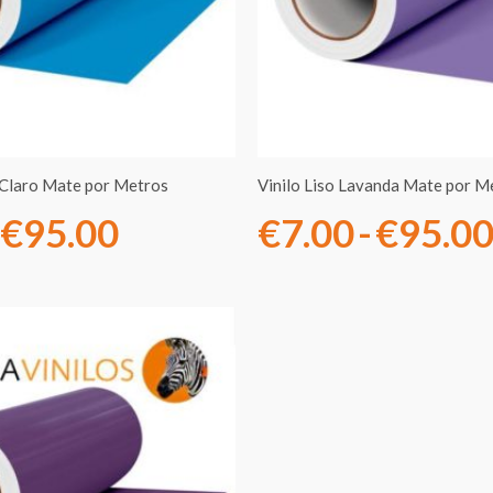
€7.00
hasta
€95.00
l Claro Mate por Metros
Vinilo Liso Lavanda Mate por M
€
95.00
€
7.00
-
€
95.0
Rango
de
precios:
desde