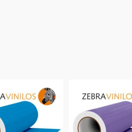
Rango
de
precios:
desde