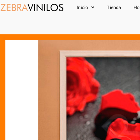
Ir
Inicio
Tienda
Ho
al
contenido
P