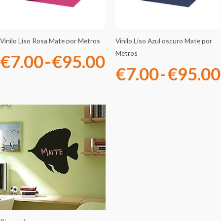
desde
€7.00
hasta
Vinilo Liso Rosa Mate por Metros
Vinilo Liso Azul oscuro Mate por
Metros
€
7.00
-
€
95.00
€95.00
€
7.00
-
€
95.00
Rango
de
precios:
desde
€21.00