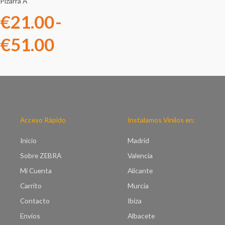
hasta
Pizarra A
€
21.00
-
€51.00
€
51.00
Acceso Rápido
Instalamos Vinilos en:
Inicio
Madrid
Sobre ZEBRA
Valencia
Mi Cuenta
Alicante
Carrito
Murcia
Contacto
Ibiza
Envíos
Albacete