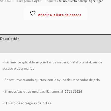
SKU:
N/D
Categoría:
Hogar
Etiquetas:
felino
,
puerta
,
salvaje
,
tiger
,
tigre
Añadir a la lista de deseos
Descripción
Información adicional
◦ Fácilmente aplicable en puertas de madera, metal o cristal, sea de
acceso o de armarios
◦ Se remueve cuando quieras, con la ayuda de un secador de pelo.
◦ Si necesitas otras medidas, llámanos al
663858626
◦ El plazo de entrega es de 7 dias