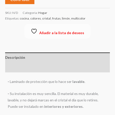
SKU:
N/D
Categoría:
Hogar
Etiquetas:
cocina
,
colores
,
cristal
,
frutas
,
limón
,
multicolor
Añadir a la lista de deseos
Descripción
Información adicional
◦ Laminado de protección que lo hace ser
lavable
.
◦ Su instalación es muy sencilla. El material es muy durable,
lavable, y no dejará marcas en el cristal el dia que lo retires.
Puede ser instalado en
interiores y exteriores.