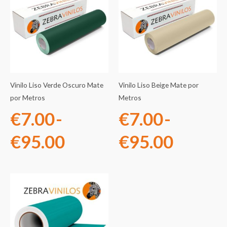
de
de
precios:
precios
desde
desde
€7.00
€7.00
Vinilo Liso Verde Oscuro Mate
Vinilo Liso Beige Mate por
hasta
hasta
por Metros
Metros
€
7.00
-
€
7.00
-
€95.00
€95.0
€
95.00
€
95.00
Rango
de