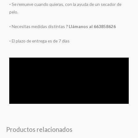
◦ Se remueve cuando quieras, con la ayuda de un secador de
pelo.
◦ Necesitas medidas distintas
? Llámanos al 663858626
◦ El plazo de entrega es de 7 dias
Productos relacionados