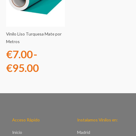
precios:
desde
€7.00
Vinilo Liso Turquesa Mate por
hasta
Metros
€
7.00
-
€95.00
€
95.00
Acceso Rápido
Instalamos Vinilos en:
Inicio
Madrid