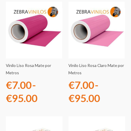
Rango
Rango
de
de
precios:
precios
desde
desde
€7.00
€7.00
Vinilo Liso Rosa Mate por
Vinilo Liso Rosa Claro Mate por
hasta
hasta
Metros
Metros
€
7.00
-
€
7.00
-
€95.00
€95.0
€
95.00
€
95.00
Rango
Rango